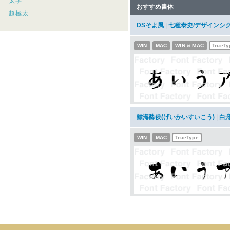
太字
おすすめ書体
超極太
DSそよ風
|
七種泰史/デザインシ
WIN
MAC
WIN & MAC
TrueTy
鯨海酔侯(げいかいすいこう)
|
白
WIN
MAC
TrueType