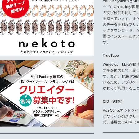
Adobe Systemsと
ードにUnicode
の文字種に対応している
を持っています。ま
のデータを都度プリ
ックダウンロード」
置にインストールさ
す。
TrueType
Windows、Mac
文字を拡大して印刷
す。また、TrueTy
いるため、アプリケ
かわらず利用するこ
CID（ATM）
PostScriptア
かなラインのスクリ
式。使用にはATM（ Ad