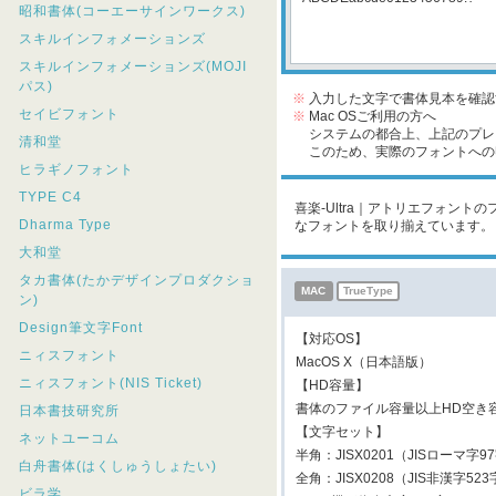
昭和書体(コーエーサインワークス)
スキルインフォメーションズ
スキルインフォメーションズ(MOJI
パス)
※
入力した文字で書体見本を確認
セイビフォント
※
Mac OSご利用の方へ
システムの都合上、上記のプレビ
清和堂
このため、実際のフォントへの収
ヒラギノフォント
TYPE C4
喜楽-Ultra｜アトリエフォント
Dharma Type
なフォントを取り揃えています。
大和堂
タカ書体(たかデザインプロダクショ
MAC
TrueType
ン)
Design筆文字Font
【対応OS】
ニィスフォント
MacOS X（日本語版）
ニィスフォント(NIS Ticket)
【HD容量】
書体のファイル容量以上HD空き
日本書技研究所
【文字セット】
ネットユーコム
半角：JISX0201（JISローマ字
白舟書体(はくしゅうしょたい)
全角：JISX0208（JIS非漢字5
ビラ学