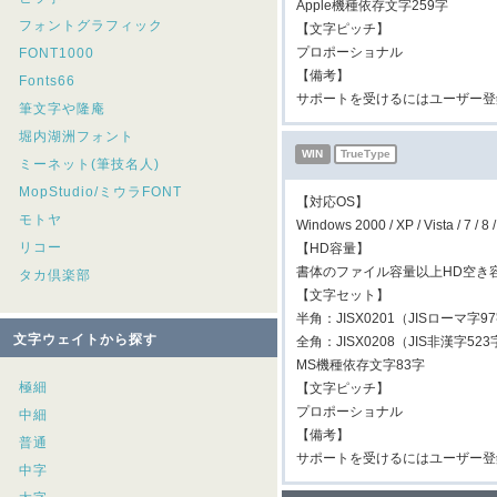
Apple機種依存文字259字
フォントグラフィック
【文字ピッチ】
プロポーショナル
FONT1000
【備考】
Fonts66
サポートを受けるにはユーザー登
筆文字や隆庵
堀内湖洲フォント
WIN
TrueType
ミーネット(筆技名人)
MopStudio/ミウラFONT
【対応OS】
モトヤ
Windows 2000 / XP / Vista / 7
リコー
【HD容量】
書体のファイル容量以上HD空き
タカ倶楽部
【文字セット】
半角：JISX0201（JISローマ字
文字ウェイトから探す
全角：JISX0208（JIS非漢字5
MS機種依存文字83字
極細
【文字ピッチ】
プロポーショナル
中細
【備考】
普通
サポートを受けるにはユーザー登
中字