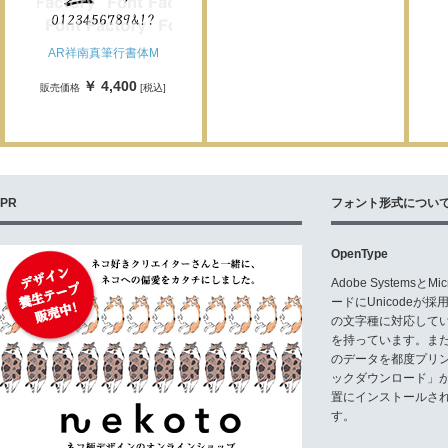
AR祥南真筆行書体M
￥ 4,400
販売価格
[税込]
PR
フォント形式につい
OpenType
Adobe Systemsと
ードにUnicode
の文字種に対応している
を持っています。ま
のデータを都度プリ
ックダウンロード」
置にインストールさ
す。