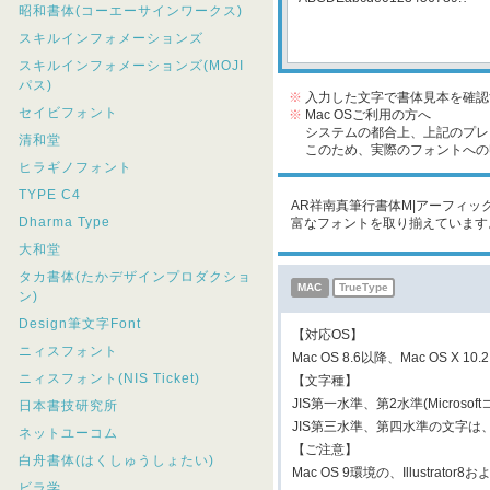
昭和書体(コーエーサインワークス)
スキルインフォメーションズ
スキルインフォメーションズ(MOJI
パス)
※
入力した文字で書体見本を確認
セイビフォント
※
Mac OSご利用の方へ
システムの都合上、上記のプレビ
清和堂
このため、実際のフォントへの収
ヒラギノフォント
TYPE C4
AR祥南真筆行書体M|アーフィック
Dharma Type
富なフォントを取り揃えています
大和堂
タカ書体(たかデザインプロダクショ
MAC
TrueType
ン)
Design筆文字Font
【対応OS】
ニィスフォント
Mac OS 8.6以降、Mac OS X 10.
ニィスフォント(NIS Ticket)
【文字種】
JIS第一水準、第2水準(Micros
日本書技研究所
JIS第三水準、第四水準の文字
ネットユーコム
【ご注意】
白舟書体(はくしゅうしょたい)
Mac OS 9環境の、Illustr
ビラ学