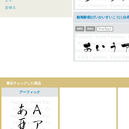
太字
超極太
鯨海酔侯(げいかいすいこう)
|
白
WIN
MAC
TrueType
最近チェックした商品
アーフィック