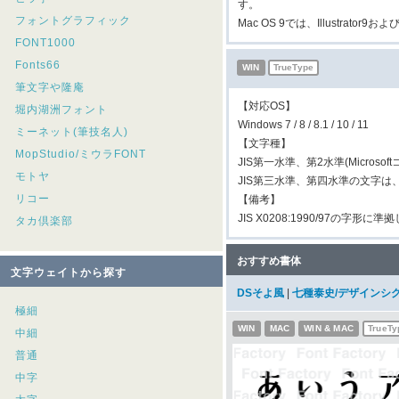
す。
フォントグラフィック
Mac OS 9では、Illustrato
FONT1000
Fonts66
WIN
TrueType
筆文字や隆庵
【対応OS】
堀内湖洲フォント
Windows 7 / 8 / 8.1 / 10 / 11
ミーネット(筆技名人)
【文字種】
MopStudio/ミウラFONT
JIS第一水準、第2水準(Micros
モトヤ
JIS第三水準、第四水準の文字
リコー
【備考】
JIS X0208:1990/97の字形に
タカ倶楽部
おすすめ書体
文字ウェイトから探す
DSそよ風
|
七種泰史/デザインシ
極細
WIN
MAC
WIN & MAC
TrueTy
中細
普通
中字