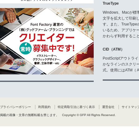
TrueType
Windows、Mac
文字を拡大して印刷
す。また、TrueTy
いるため、アプリケ
かわらず利用するこ
CID（ATM）
PostScriptア
かなラインのスクリ
式。使用にはATM（ Ad
プライバシーポリシー
利用規約
特定商取引法に基づく表示
運営会社
サイトマッ
掲載の画像・文章の無断転載を禁じます。
Copyright © GFP All Rights Reserved.