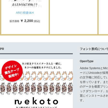
AR行楷書体H
￥ 2,200
販売価格
[税込]
PR
フォント形式につい
OpenType
Adobe Systemsと
ードにUnicode
の文字種に対応している
を持っています。ま
のデータを都度プリ
ックダウンロード」
置にインストールさ
す。