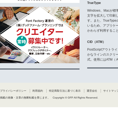
TrueType
Windows、Mac
文字を拡大して印刷
す。また、TrueTy
いるため、アプリケ
かわらず利用するこ
CID（ATM）
PostScriptア
かなラインのスクリ
式。使用にはATM（ Ad
プライバシーポリシー
利用規約
特定商取引法に基づく表示
運営会社
サイトマッ
掲載の画像・文章の無断転載を禁じます。
Copyright © GFP All Rights Reserved.