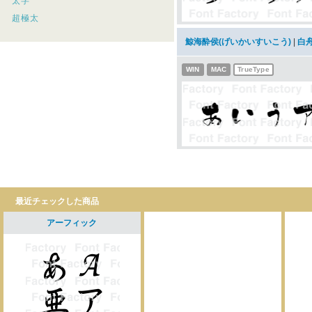
太字
超極太
鯨海酔侯(げいかいすいこう)
|
白
WIN
MAC
TrueType
最近チェックした商品
アーフィック