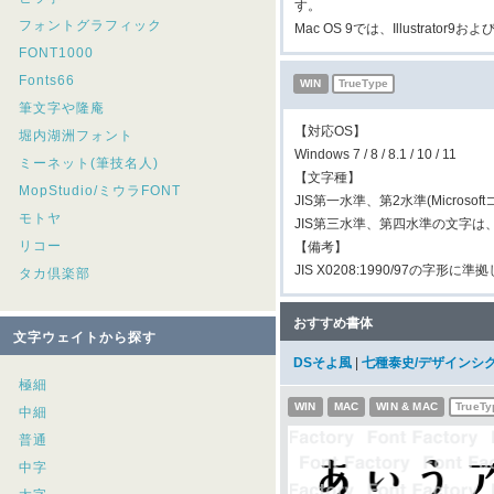
す。
フォントグラフィック
Mac OS 9では、Illustrato
FONT1000
Fonts66
WIN
TrueType
筆文字や隆庵
【対応OS】
堀内湖洲フォント
Windows 7 / 8 / 8.1 / 10 / 11
ミーネット(筆技名人)
【文字種】
MopStudio/ミウラFONT
JIS第一水準、第2水準(Micros
モトヤ
JIS第三水準、第四水準の文字
リコー
【備考】
JIS X0208:1990/97の字形に
タカ倶楽部
おすすめ書体
文字ウェイトから探す
DSそよ風
|
七種泰史/デザインシ
極細
WIN
MAC
WIN & MAC
TrueTy
中細
普通
中字