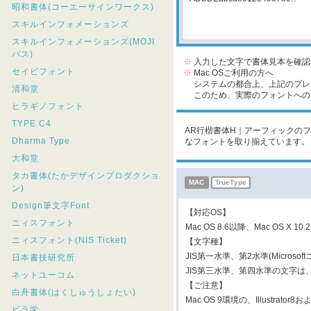
昭和書体(コーエーサインワークス)
スキルインフォメーションズ
スキルインフォメーションズ(MOJI
パス)
※
入力した文字で書体見本を確認
セイビフォント
※
Mac OSご利用の方へ
システムの都合上、上記のプレビ
清和堂
このため、実際のフォントへの収
ヒラギノフォント
TYPE C4
AR行楷書体H｜アーフィックのフォ
Dharma Type
なフォントを取り揃えています。
大和堂
タカ書体(たかデザインプロダクショ
MAC
TrueType
ン)
Design筆文字Font
【対応OS】
ニィスフォント
Mac OS 8.6以降、Mac OS X 10.
ニィスフォント(NIS Ticket)
【文字種】
JIS第一水準、第2水準(Micros
日本書技研究所
JIS第三水準、第四水準の文字
ネットユーコム
【ご注意】
白舟書体(はくしゅうしょたい)
Mac OS 9環境の、Illustr
ビラ学