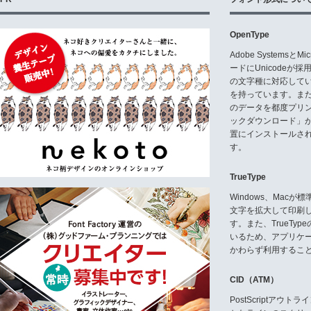
OpenType
Adobe Systemsと
ードにUnicode
の文字種に対応している
を持っています。ま
のデータを都度プリ
ックダウンロード」
置にインストールさ
す。
TrueType
Windows、Mac
文字を拡大して印刷
す。また、TrueTy
いるため、アプリケ
かわらず利用するこ
CID（ATM）
PostScriptア