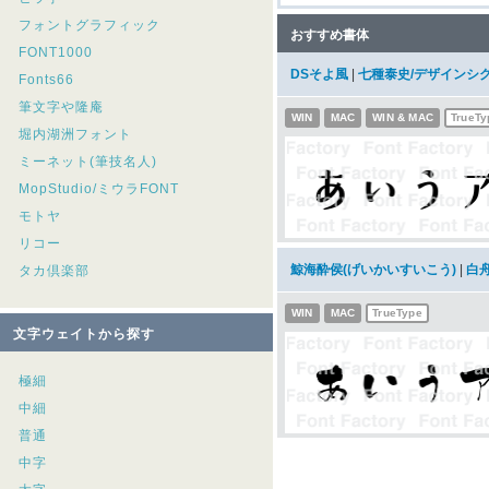
フォントグラフィック
おすすめ書体
FONT1000
DSそよ風
|
七種泰史/デザインシ
Fonts66
筆文字や隆庵
WIN
MAC
WIN & MAC
TrueTy
堀内湖洲フォント
ミーネット(筆技名人)
MopStudio/ミウラFONT
モトヤ
リコー
鯨海酔侯(げいかいすいこう)
|
白
タカ倶楽部
WIN
MAC
TrueType
文字ウェイトから探す
極細
中細
普通
中字