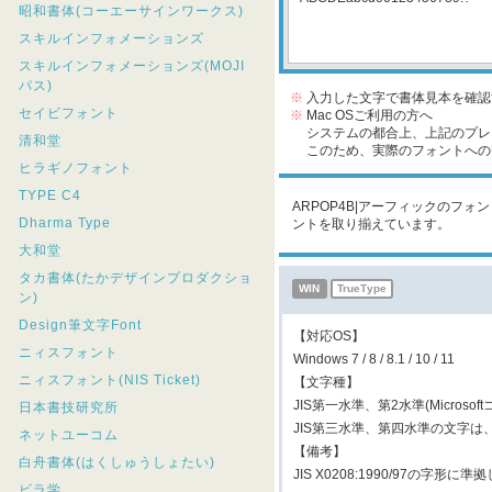
昭和書体(コーエーサインワークス)
スキルインフォメーションズ
スキルインフォメーションズ(MOJI
パス)
※
入力した文字で書体見本を確認
セイビフォント
※
Mac OSご利用の方へ
システムの都合上、上記のプレビ
清和堂
このため、実際のフォントへの収
ヒラギノフォント
TYPE C4
ARPOP4B|アーフィックのフォ
Dharma Type
ントを取り揃えています。
大和堂
タカ書体(たかデザインプロダクショ
WIN
TrueType
ン)
Design筆文字Font
【対応OS】
ニィスフォント
Windows 7 / 8 / 8.1 / 10 / 11
ニィスフォント(NIS Ticket)
【文字種】
JIS第一水準、第2水準(Micros
日本書技研究所
JIS第三水準、第四水準の文字
ネットユーコム
【備考】
白舟書体(はくしゅうしょたい)
JIS X0208:1990/97の字形に
ビラ学