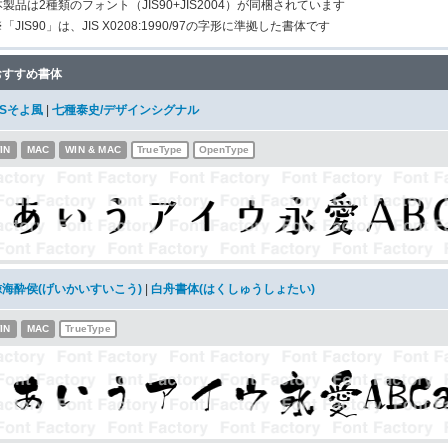
本製品は2種類のフォント（JIS90+JIS2004）が同梱されています
「JIS90」は、JIS X0208:1990/97の字形に準拠した書体です
おすすめ書体
DSそよ風
|
七種泰史/デザインシグナル
IN
MAC
WIN & MAC
TrueType
OpenType
鯨海酔侯(げいかいすいこう)
|
白舟書体(はくしゅうしょたい)
IN
MAC
TrueType