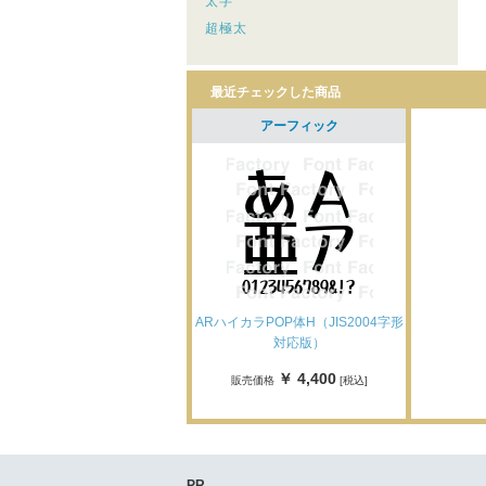
太字
超極太
最近チェックした商品
アーフィック
ARハイカラPOP体H（JIS2004字形
対応版）
￥ 4,400
販売価格
[税込]
PR