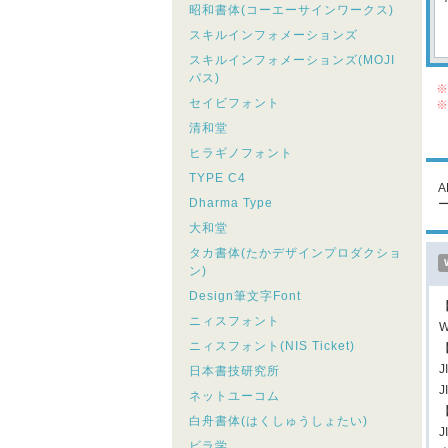
昭和書体(コーエーサインワークス)
スキルインフォメーションズ
スキルインフォメーションズ(MOJI
パス)
※
セイビフォント
※
シ
清和堂
こ
ヒラギノフォント
TYPE C4
Dharma Type
大和堂
タカ書体(たかデザインプロダクショ
ン)
Design筆文字Font
ニィスフォント
W
ニィスフォント(NIS Ticket)
日本書技研究所
ネットユーコム
白舟書体(はくしゅうしょたい)
J
ビラ学