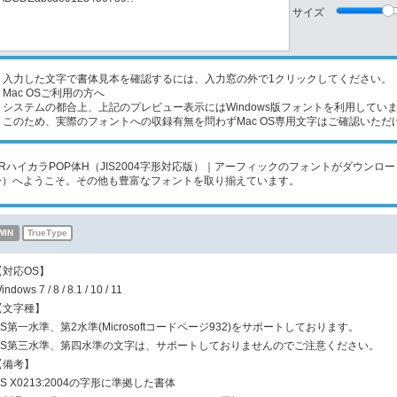
サイズ
入力した文字で書体見本を確認するには、入力窓の外で1クリックしてください。
Mac OSご利用の方へ
ステムの都合上、上記のプレビュー表示にはWindows版フォントを利用してい
のため、実際のフォントへの収録有無を問わずMac OS専用文字はご確認いただ
ARハイカラPOP体H（JIS2004字形対応版）｜アーフィックのフォントがダウンロード購
ー）へようこそ。その他も豊富なフォントを取り揃えています。
WIN
TrueType
【対応OS】
indows 7 / 8 / 8.1 / 10 / 11
【文字種】
JIS第一水準、第2水準(Microsoftコードページ932)をサポートしております。
JIS第三水準、第四水準の文字は、サポートしておりませんのでご注意ください。
【備考】
IS X0213:2004の字形に準拠した書体