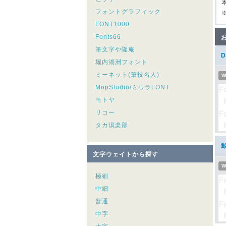
フォントグラフィック
※
FONT1000
Fonts66
筆文字や隆庵
堀内湖洲フォント
ミーネット(筆技名人)
W
MopStudio/ミウラFONT
モトヤ
リコー
タカ倶楽部
文字ウェイトから探す
W
極細
中細
普通
中字