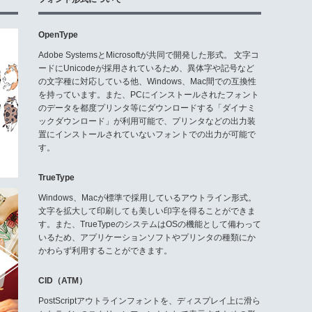
OpenType
Adobe SystemsとMicrosoftが共同で開発した形式。 文字コ
ードにUnicodeが採用されているため、異体字や記号など
の文字種に対応している他、Windows、Mac間での互換性
を持っています。また、PCにインストールされたフォント
のデータを都度プリンタ等にダウンロードする「ダイナミ
ックダウンロード」が利用可能で、プリンタなどの出力装
置にインストールされていないフォントでの出力が可能で
す。
TrueType
Windows、Macが標準で採用しているアウトライン形式。
文字を拡大して印刷しても美しい印字を得ることができま
す。また、TrueTypeのシステムはOSの機能として備わって
いるため、アプリケーションソフトやプリンタの種類にか
かわらず利用することができます。
CID（ATM）
PostScriptアウトラインフォントを、ディスプレイ上に滑ら