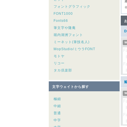
フォントグラフィック
※
FONT1000
Fonts66
筆文字や隆庵
堀内湖洲フォント
ミーネット(筆技名人)
W
MopStudio/ミウラFONT
モトヤ
リコー
タカ倶楽部
文字ウェイトから探す
W
極細
中細
普通
中字