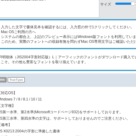
サイズ
入力した文字で書体見本を確認するには、入力窓の外で1クリックしてください。
Mac OSご利用の方へ
ステムの都合上、上記のプレビュー表示にはWindows版フォントを利用してい
のため、実際のフォントへの収録有無を問わずMac OS専用文字はご確認いただ
AR明朝体（JIS2004字形対応版）L｜アーフィックのフォントがダウンロード購入できるF
うこそ。その他も豊富なフォントを取り揃えています。
WIN
TrueType
【対応OS】
indows 7 / 8 / 8.1 / 10 / 11
【文字種】
JIS第一水準、第2水準(Microsoftコードページ932)をサポートしております。
JIS第三水準、第四水準の文字は、サポートしておりませんのでご注意ください。
【備考】
IS X0213:2004の字形に準拠した書体