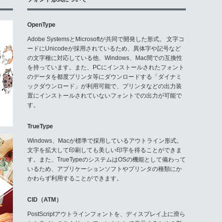
OpenType
Adobe SystemsとMicrosoftが共同で開発した形式。 文字コ
ードにUnicodeが採用されているため、異体字や記号など
の文字種に対応している他、Windows、Mac間での互換性
を持っています。また、PCにインストールされたフォント
のデータを都度プリンタ等にダウンロードする「ダイナミ
ックダウンロード」が利用可能で、プリンタなどの出力装
置にインストールされていないフォントでの出力が可能で
す。
TrueType
Windows、Macが標準で採用しているアウトライン形式。
文字を拡大して印刷しても美しい印字を得ることができま
す。また、TrueTypeのシステムはOSの機能として備わって
いるため、アプリケーションソフトやプリンタの種類にか
かわらず利用することができます。
CID（ATM）
PostScriptアウトラインフォントを、ディスプレイ上に滑ら