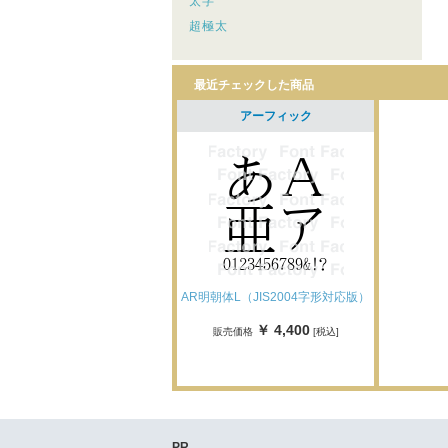
太字
超極太
最近チェックした商品
アーフィック
AR明朝体L（JIS2004字形対応版）
￥ 4,400
販売価格
[税込]
PR