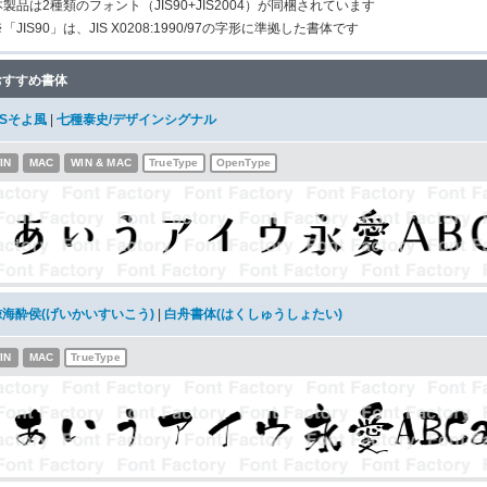
本製品は2種類のフォント（JIS90+JIS2004）が同梱されています
「JIS90」は、JIS X0208:1990/97の字形に準拠した書体です
おすすめ書体
DSそよ風
|
七種泰史/デザインシグナル
IN
MAC
WIN & MAC
TrueType
OpenType
鯨海酔侯(げいかいすいこう)
|
白舟書体(はくしゅうしょたい)
IN
MAC
TrueType