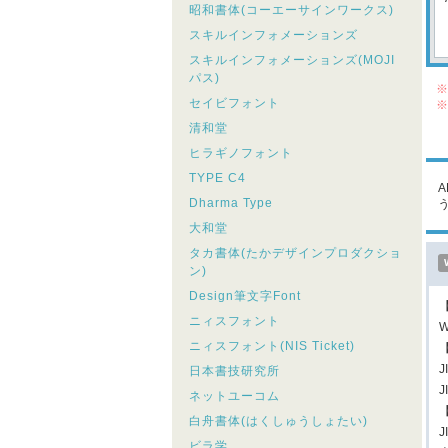
昭和書体(コーエーサインワークス)
スキルインフォメーションズ
スキルインフォメーションズ(MOJI
パス)
※
セイビフォント
※
シ
清和堂
こ
ヒラギノフォント
TYPE C4
Dharma Type
大和堂
タカ書体(たかデザインプロダクショ
ン)
Design筆文字Font
ニィスフォント
W
ニィスフォント(NIS Ticket)
日本書技研究所
ネットユーコム
白舟書体(はくしゅうしょたい)
J
ビラ学