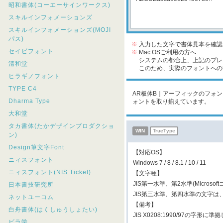
昭和書体(コーエーサインワークス)
スキルインフォメーションズ
スキルインフォメーションズ(MOJI
パス)
※
入力した文字で書体見本を確認
セイビフォント
※
Mac OSご利用の方へ
システムの都合上、上記のプレビ
清和堂
このため、実際のフォントへの収
ヒラギノフォント
TYPE C4
AR板体B｜アーフィックのフォント
Dharma Type
ォントを取り揃えています。
大和堂
タカ書体(たかデザインプロダクショ
WIN
TrueType
ン)
Design筆文字Font
【対応OS】
ニィスフォント
Windows 7 / 8 / 8.1 / 10 / 11
ニィスフォント(NIS Ticket)
【文字種】
JIS第一水準、第2水準(Micros
日本書技研究所
JIS第三水準、第四水準の文字
ネットユーコム
【備考】
白舟書体(はくしゅうしょたい)
JIS X0208:1990/97の字形に
ビラ学