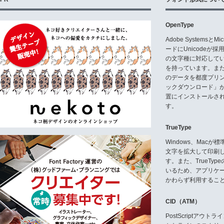
OpenType
Adobe Systemsと
ードにUnicode
の文字種に対応している
を持っています。ま
のデータを都度プリ
ックダウンロード」
置にインストールさ
す。
TrueType
Windows、Mac
文字を拡大して印刷
す。また、TrueTy
いるため、アプリケ
かわらず利用するこ
CID（ATM）
PostScriptア