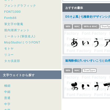
フォントグラフィック
おすすめ書体
FONT1000
DSそよ風
|
七種泰史/デザインシ
Fonts66
筆文字や隆庵
WIN
MAC
WIN & MAC
TrueTy
堀内湖洲フォント
ミーネット(筆技名人)
MopStudio/ミウラFONT
モトヤ
リコー
鯨海酔侯(げいかいすいこう)
|
白
タカ倶楽部
WIN
MAC
TrueType
文字ウェイトから探す
極細
中細
普通
中字