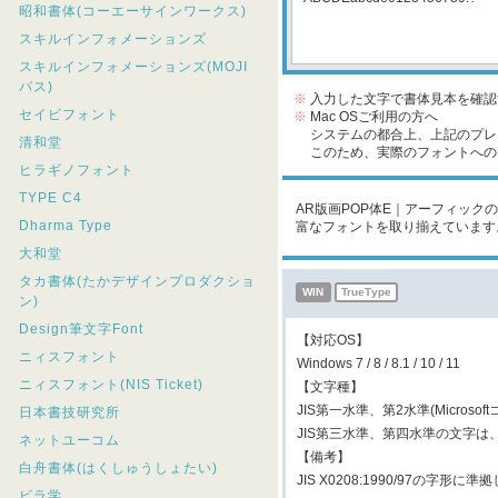
昭和書体(コーエーサインワークス)
スキルインフォメーションズ
スキルインフォメーションズ(MOJI
パス)
※
入力した文字で書体見本を確認
セイビフォント
※
Mac OSご利用の方へ
システムの都合上、上記のプレビ
清和堂
このため、実際のフォントへの収
ヒラギノフォント
TYPE C4
AR版画POP体E｜アーフィックの
Dharma Type
富なフォントを取り揃えています
大和堂
タカ書体(たかデザインプロダクショ
WIN
TrueType
ン)
Design筆文字Font
【対応OS】
ニィスフォント
Windows 7 / 8 / 8.1 / 10 / 11
ニィスフォント(NIS Ticket)
【文字種】
JIS第一水準、第2水準(Micros
日本書技研究所
JIS第三水準、第四水準の文字
ネットユーコム
【備考】
白舟書体(はくしゅうしょたい)
JIS X0208:1990/97の字形に
ビラ学