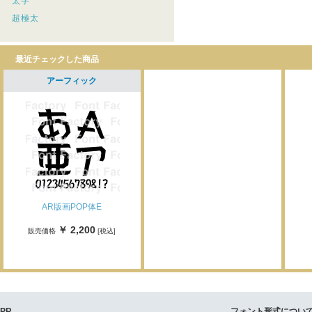
太字
超極太
最近チェックした商品
アーフィック
AR版画POP体E
￥ 2,200
販売価格
[税込]
PR
フォント形式につい