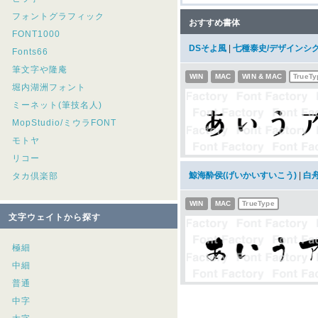
フォントグラフィック
おすすめ書体
FONT1000
DSそよ風
|
七種泰史/デザインシ
Fonts66
筆文字や隆庵
WIN
MAC
WIN & MAC
TrueTy
堀内湖洲フォント
ミーネット(筆技名人)
MopStudio/ミウラFONT
モトヤ
リコー
鯨海酔侯(げいかいすいこう)
|
白
タカ倶楽部
WIN
MAC
TrueType
文字ウェイトから探す
極細
中細
普通
中字