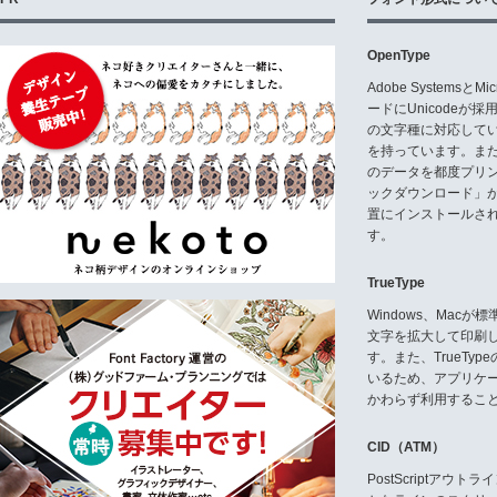
OpenType
Adobe Systemsと
ードにUnicode
の文字種に対応している
を持っています。ま
のデータを都度プリ
ックダウンロード」
置にインストールさ
す。
TrueType
Windows、Mac
文字を拡大して印刷
す。また、TrueTy
いるため、アプリケ
かわらず利用するこ
CID（ATM）
PostScriptア