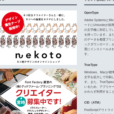
OpenType
Adobe Systemsと
ードにUnicode
の文字種に対応している
を持っています。ま
のデータを都度プリ
ックダウンロード」
置にインストールさ
す。
TrueType
Windows、Mac
文字を拡大して印刷
す。また、TrueTy
いるため、アプリケ
かわらず利用するこ
CID（ATM）
PostScriptア