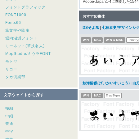
Adobe-Japan1-4に準拠した154
フォントグラフィック
FONT1000
おすすめ書体
Fonts66
DSそよ風
|
七種泰史/デザインシ
筆文字や隆庵
堀内湖洲フォント
WIN
MAC
WIN & MAC
TrueTy
ミーネット(筆技名人)
MopStudio/ミウラFONT
モトヤ
リコー
タカ倶楽部
鯨海酔侯(げいかいすいこう)
|
白
文字ウェイトから探す
WIN
MAC
TrueType
極細
中細
普通
中字