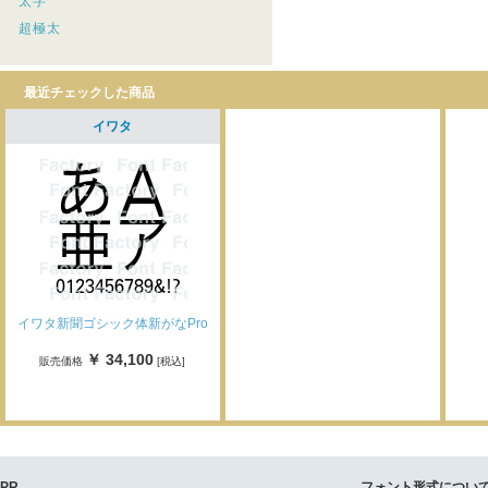
太字
超極太
最近チェックした商品
イワタ
イワタ新聞ゴシック体新がなPro
￥ 34,100
販売価格
[税込]
PR
フォント形式につい