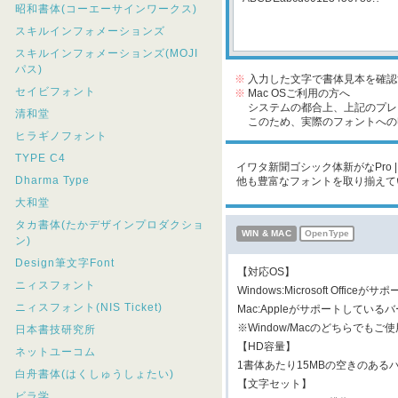
昭和書体(コーエーサインワークス)
スキルインフォメーションズ
スキルインフォメーションズ(MOJI
パス)
※
入力した文字で書体見本を確認
セイビフォント
※
Mac OSご利用の方へ
システムの都合上、上記のプレビ
清和堂
このため、実際のフォントへの収
ヒラギノフォント
TYPE C4
イワタ新聞ゴシック体新がなPro 
Dharma Type
他も豊富なフォントを取り揃えて
大和堂
タカ書体(たかデザインプロダクショ
WIN & MAC
OpenType
ン)
Design筆文字Font
【対応OS】
ニィスフォント
Windows:Microsoft Offi
ニィスフォント(NIS Ticket)
Mac:Appleがサポートしている
※Window/Macのどちらで
日本書技研究所
【HD容量】
ネットユーコム
1書体あたり15MBの空きのある
白舟書体(はくしゅうしょたい)
【文字セット】
ビラ学