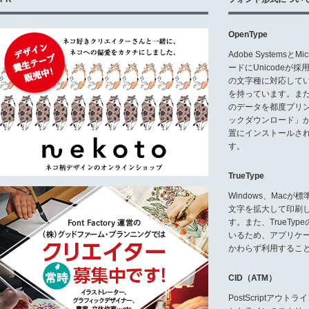
OpenType
Adobe Systemsと
ードにUnicode
の文字種に対応している
を持っています。ま
のデータを都度プリ
ックダウンロード」
置にインストールさ
す。
TrueType
Windows、Mac
文字を拡大して印刷
す。また、TrueTy
いるため、アプリケ
かわらず利用するこ
CID（ATM）
PostScriptア