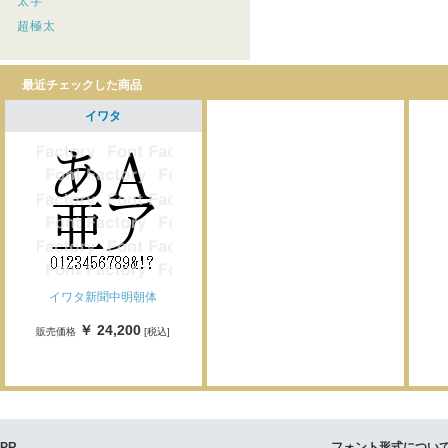
太字
超極太
最近チェックした商品
イワタ
イワタ新聞中明朝体
￥ 24,200
販売価格
[税込]
PR
フォント形式につい