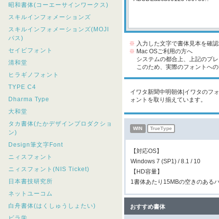
昭和書体(コーエーサインワークス)
スキルインフォメーションズ
スキルインフォメーションズ(MOJI
パス)
※
入力した文字で書体見本を確認
セイビフォント
※
Mac OSご利用の方へ
システムの都合上、上記のプレビ
清和堂
このため、実際のフォントへの収
ヒラギノフォント
TYPE C4
イワタ新聞中明朝体|イワタのフォン
Dharma Type
ォントを取り揃えています。
大和堂
タカ書体(たかデザインプロダクショ
WIN
TrueType
ン)
Design筆文字Font
【対応OS】
ニィスフォント
Windows 7 (SP1) / 8.1 / 10
ニィスフォント(NIS Ticket)
【HD容量】
日本書技研究所
1書体あたり15MBの空きのある
ネットユーコム
白舟書体(はくしゅうしょたい)
おすすめ書体
ビラ学