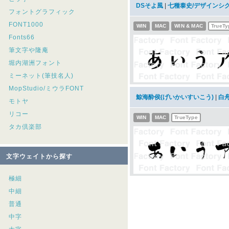
DSそよ風
|
七種泰史/デザインシ
フォントグラフィック
FONT1000
WIN
MAC
WIN & MAC
TrueTy
Fonts66
筆文字や隆庵
堀内湖洲フォント
ミーネット(筆技名人)
MopStudio/ミウラFONT
鯨海酔侯(げいかいすいこう)
|
白
モトヤ
リコー
WIN
MAC
TrueType
タカ倶楽部
文字ウェイトから探す
極細
中細
普通
中字