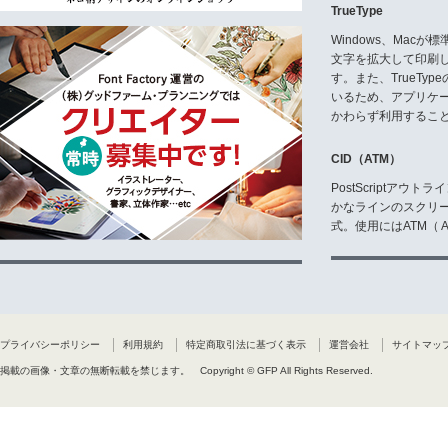
TrueType
Windows、Mac
文字を拡大して印刷
す。また、TrueTy
いるため、アプリケ
かわらず利用するこ
CID（ATM）
PostScriptア
かなラインのスクリ
式。使用にはATM（ Ad
プライバシーポリシー
利用規約
特定商取引法に基づく表示
運営会社
サイトマッ
掲載の画像・文章の無断転載を禁じます。
Copyright © GFP All Rights Reserved.