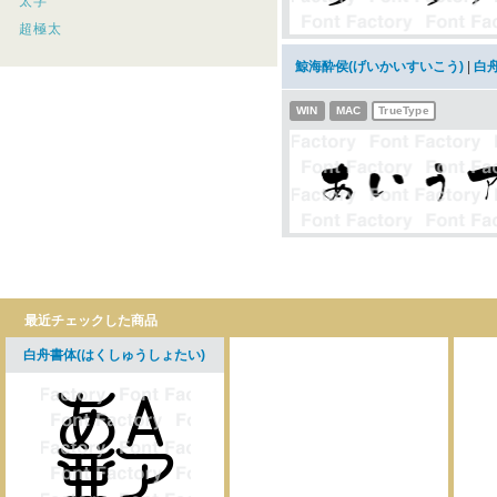
太字
超極太
鯨海酔侯(げいかいすいこう)
|
白
WIN
MAC
TrueType
最近チェックした商品
白舟書体(はくしゅうしょたい)