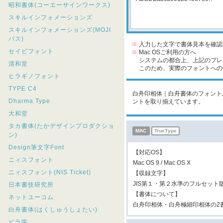
昭和書体(コーエーサインワークス)
スキルインフォメーションズ
スキルインフォメーションズ(MOJI
パス)
※
入力した文字で書体見本を確認
セイビフォント
※
Mac OSご利用の方へ
システムの都合上、上記のプレビ
清和堂
このため、実際のフォントへの収
ヒラギノフォント
TYPE C4
白舟印相体｜白舟書体のフォントが
Dharma Type
ントを取り揃えています。
大和堂
タカ書体(たかデザインプロダクショ
MAC
TrueType
ン)
Design筆文字Font
【対応OS】
ニィスフォント
Mac OS 9 / Mac OS X
ニィスフォント(NIS Ticket)
【収録文字】
JIS第１・第２水準のフルセッ
日本書技研究所
【書体について】
ネットユーコム
白舟印相体・白舟極細印相体の2
白舟書体(はくしゅうしょたい)
ビラ学