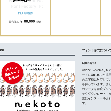
白舟印相体
￥ 88,000
販売価格
[税込]
PR
フォント形式につい
OpenType
Adobe Systemsと
ードにUnicode
の文字種に対応している
を持っています。ま
のデータを都度プリ
ックダウンロード」
置にインストールさ
す。