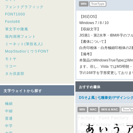
WIN
TrueType
フォントグラフィック
FONT1000
【対応OS】
Fonts66
Windows 7 / 8 / 10
筆文字や隆庵
【収録文字】
JIS第1・第2水準・IBM外字
堀内湖洲フォント
【書体について】
ミーネット(筆技名人)
白舟印相体・白舟極細印相体の2
MopStudio/ミウラFONT
【備考】
モトヤ
本製品のWindowsTrueTyp
リコー
ます。但し、Vista ではMS明
字の168字を字形変更しており
タカ倶楽部
おすすめ書体
文字ウェイトから探す
DSそよ風
|
七種泰史/デザインシ
極細
WIN
MAC
WIN & MAC
TrueTy
中細
普通
中字