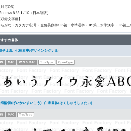
【対応OS】
indows 8 / 8.1 / 10（日本語版）
【収録文字種】
ひらがな・カタカナ/記号・全角英数字/JIS第一水準漢字・JIS第二水準漢字・JIS第
おすすめ書体
DSそよ風
|
七種泰史/デザインシグナル
IN
MAC
WIN & MAC
TrueType
OpenType
鯨海酔侯(げいかいすいこう)
|
白舟書体(はくしゅうしょたい)
IN
MAC
TrueType