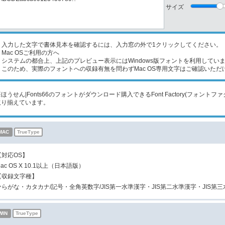
サイズ
入力した文字で書体見本を確認するには、入力窓の外で1クリックしてください。
Mac OSご利用の方へ
ステムの都合上、上記のプレビュー表示にはWindows版フォントを利用してい
のため、実際のフォントへの収録有無を問わずMac OS専用文字はご確認いただ
筆ほうせん|Fonts66のフォントがダウンロード購入できるFont Factory(フォ
取り揃えています。
MAC
TrueType
【対応OS】
ac OS X 10.1以上（日本語版）
【収録文字種】
ひらがな・カタカナ/記号・全角英数字/JIS第一水準漢字・JIS第二水準漢字・JIS第
WIN
TrueType