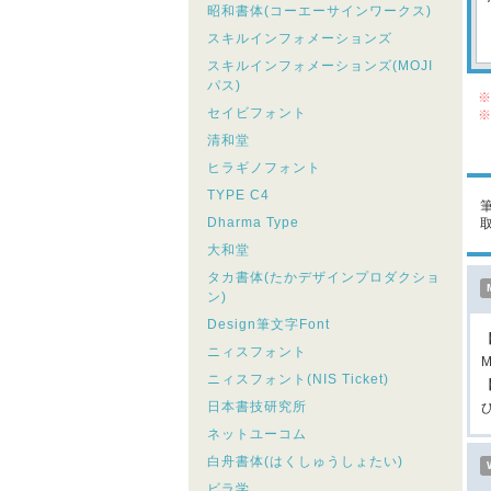
昭和書体(コーエーサインワークス)
スキルインフォメーションズ
スキルインフォメーションズ(MOJI
パス)
※
セイビフォント
※
シ
清和堂
こ
ヒラギノフォント
TYPE C4
Dharma Type
大和堂
タカ書体(たかデザインプロダクショ
ン)
Design筆文字Font
ニィスフォント
M
ニィスフォント(NIS Ticket)
日本書技研究所
ネットユーコム
白舟書体(はくしゅうしょたい)
ビラ学