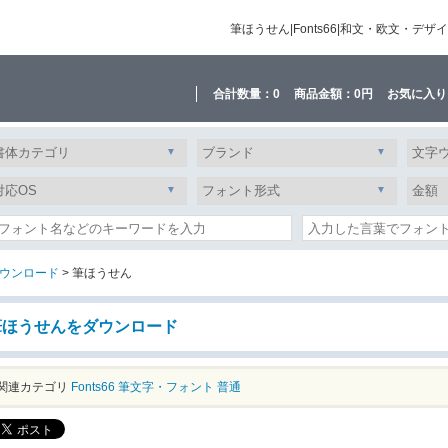
筆ほうせん|Fonts66|和文・欧文・
合計数量：
0
商品金額：
0円
お気に入り
ウンロード
> 筆ほうせん
筆ほうせんをダウンロード
関連カテゴリ
Fonts66
筆文字・フォント
普通