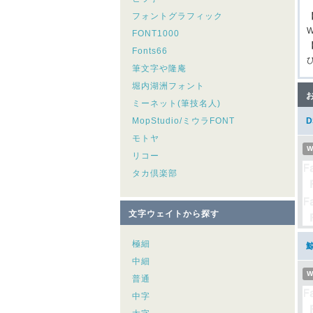
フォントグラフィック
W
FONT1000
Fonts66
筆文字や隆庵
堀内湖洲フォント
ミーネット(筆技名人)
MopStudio/ミウラFONT
モトヤ
W
リコー
タカ倶楽部
文字ウェイトから探す
極細
中細
W
普通
中字