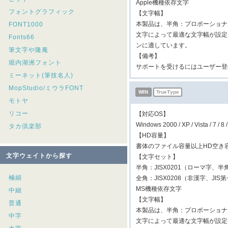
Apple機種依存文字
フォントグラフィック
【文字幅】
本製品は、半角：プロポーショナ
FONT1000
文字によって最適な文字幅が設定
Fonts66
ンに適しています。
筆文字や隆庵
【備考】
堀内湖洲フォント
サポートを受けるにはユーザー登
ミーネット(筆技名人)
MopStudio/ミウラFONT
WIN
TrueType
モトヤ
リコー
【対応OS】
Windows 2000 / XP / Vista / 7
タカ倶楽部
【HD容量】
書体のファイル容量以上HD空き
文字ウェイトから探す
【文字セット】
半角：JISX0201（ローマ字、半
極細
全角：JISX0208（非漢字、JIS
MS機種依存文字
中細
【文字幅】
普通
本製品は、半角：プロポーショナ
中字
文字によって最適な文字幅が設定