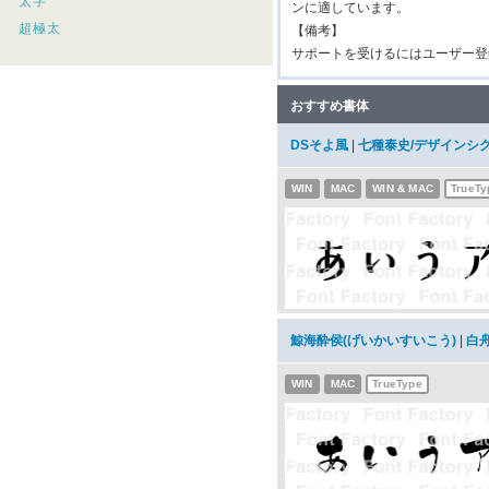
太字
ンに適しています。
超極太
【備考】
サポートを受けるにはユーザー登
おすすめ書体
DSそよ風
|
七種泰史/デザインシ
WIN
MAC
WIN & MAC
TrueTy
鯨海酔侯(げいかいすいこう)
|
白
WIN
MAC
TrueType