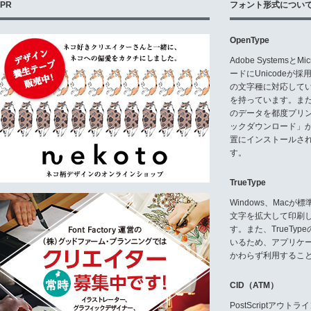
PR
フォント形式につい
OpenType
Adobe Systemsと
ードにUnicode
の文字種に対応している
を持っています。ま
のデータを都度プリ
ックダウンロード」
置にインストールさ
す。
TrueType
Windows、Mac
文字を拡大して印刷
す。また、TrueTy
いるため、アプリケ
かわらず利用するこ
CID（ATM）
PostScriptア