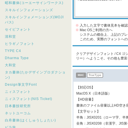
昭和書体(コーエーサインワークス)
スキルインフォメーションズ
スキルインフォメーションズ(MOJI
パス)
※
入力した文字で書体見本を確認
セイビフォント
※
Mac OSご利用の方へ
システムの都合上、上記のプレビ
清和堂
このため、実際のフォントへの収
ヒラギノフォント
TYPE C4
クリアデザインフォント / C4 ゴ
Dharma Type
リー）へようこそ。その他も豊富
大和堂
タカ書体(たかデザインプロダクショ
MAC
TrueType
ン)
Design筆文字Font
【対応OS】
ニィスフォント
MacOS X（日本語版）
ニィスフォント(NIS Ticket)
【HD容量】
書体のファイル容量以上HD空き
日本書技研究所
【文字セット】
ネットユーコム
半角：JISX0201（ローマ字、半
白舟書体(はくしゅうしょたい)
全角：JISX0208（非漢字、JIS
ビラ学