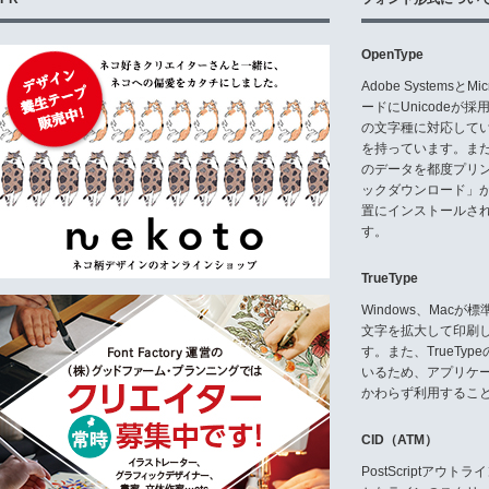
OpenType
Adobe Systemsと
ードにUnicode
の文字種に対応している
を持っています。ま
のデータを都度プリ
ックダウンロード」
置にインストールさ
す。
TrueType
Windows、Mac
文字を拡大して印刷
す。また、TrueTy
いるため、アプリケ
かわらず利用するこ
CID（ATM）
PostScriptア