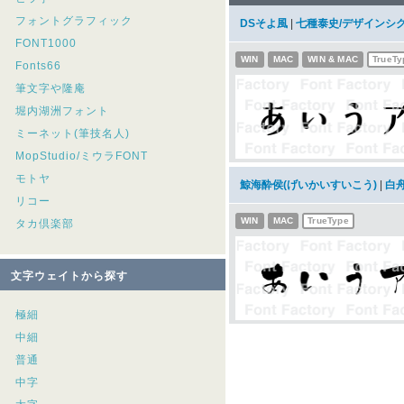
フォントグラフィック
DSそよ風
|
七種泰史/デザインシ
FONT1000
WIN
MAC
WIN & MAC
TrueTy
Fonts66
筆文字や隆庵
堀内湖洲フォント
ミーネット(筆技名人)
MopStudio/ミウラFONT
モトヤ
鯨海酔侯(げいかいすいこう)
|
白
リコー
WIN
MAC
TrueType
タカ倶楽部
文字ウェイトから探す
極細
中細
普通
中字