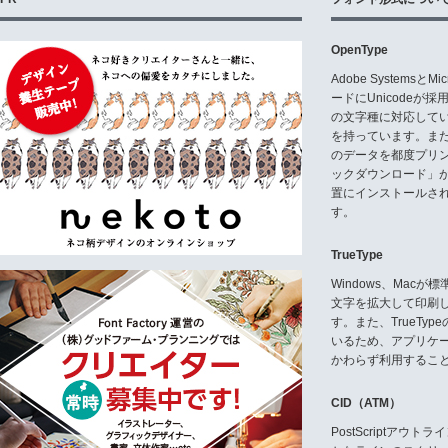
OpenType
Adobe Systemsと
ードにUnicode
の文字種に対応している
を持っています。ま
のデータを都度プリ
ックダウンロード」
置にインストールさ
す。
TrueType
Windows、Mac
文字を拡大して印刷
す。また、TrueTy
いるため、アプリケ
かわらず利用するこ
CID（ATM）
PostScriptア