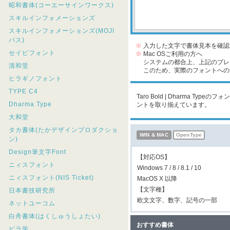
昭和書体(コーエーサインワークス)
スキルインフォメーションズ
スキルインフォメーションズ(MOJI
パス)
※
入力した文字で書体見本を確認
セイビフォント
※
Mac OSご利用の方へ
システムの都合上、上記のプレビ
清和堂
このため、実際のフォントへの収
ヒラギノフォント
TYPE C4
Taro Bold | Dharma T
Dharma Type
ントを取り揃えています。
大和堂
タカ書体(たかデザインプロダクショ
WIN & MAC
OpenType
ン)
Design筆文字Font
【対応OS】
ニィスフォント
Windows 7 / 8 / 8.1 / 10
ニィスフォント(NIS Ticket)
MacOS X 以降
【文字種】
日本書技研究所
欧文文字、数字、記号の一部
ネットユーコム
白舟書体(はくしゅうしょたい)
おすすめ書体
ビラ学