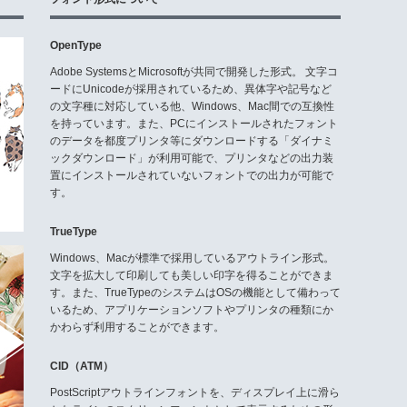
OpenType
Adobe SystemsとMicrosoftが共同で開発した形式。 文字コ
ードにUnicodeが採用されているため、異体字や記号など
の文字種に対応している他、Windows、Mac間での互換性
を持っています。また、PCにインストールされたフォント
のデータを都度プリンタ等にダウンロードする「ダイナミ
ックダウンロード」が利用可能で、プリンタなどの出力装
置にインストールされていないフォントでの出力が可能で
す。
TrueType
Windows、Macが標準で採用しているアウトライン形式。
文字を拡大して印刷しても美しい印字を得ることができま
す。また、TrueTypeのシステムはOSの機能として備わって
いるため、アプリケーションソフトやプリンタの種類にか
かわらず利用することができます。
CID（ATM）
PostScriptアウトラインフォントを、ディスプレイ上に滑ら