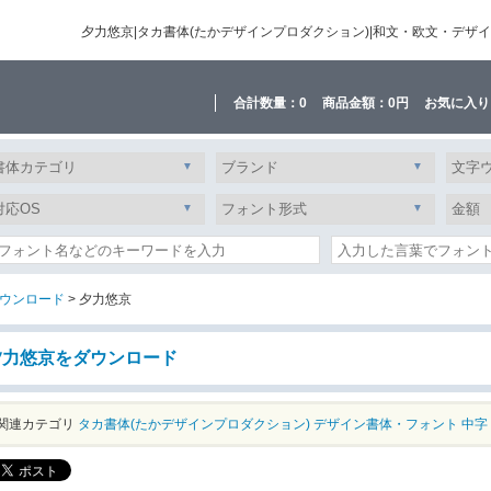
夕力悠京|タカ書体(たかデザインプロダクション)|和文・欧文・デ
合計数量：
0
商品金額：
0円
お気に入り
ウンロード
> 夕力悠京
夕力悠京をダウンロード
関連カテゴリ
タカ書体(たかデザインプロダクション)
デザイン書体・フォント
中字