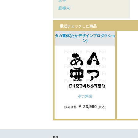
太字
超極太
最近チェックした商品
タカ書体(たかデザインプロダクショ
ン)
夕力悠京
￥ 23,980
販売価格
[税込]
PR