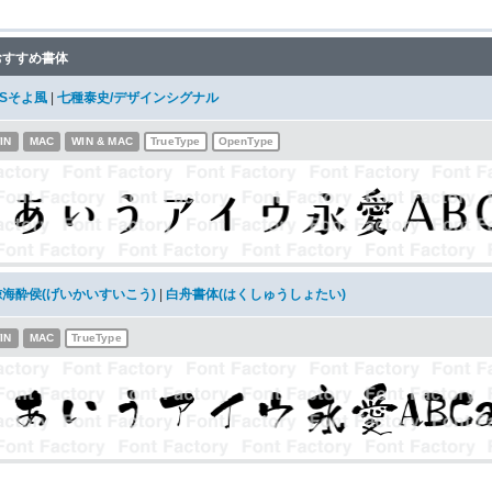
おすすめ書体
DSそよ風
|
七種泰史/デザインシグナル
IN
MAC
WIN & MAC
TrueType
OpenType
鯨海酔侯(げいかいすいこう)
|
白舟書体(はくしゅうしょたい)
IN
MAC
TrueType