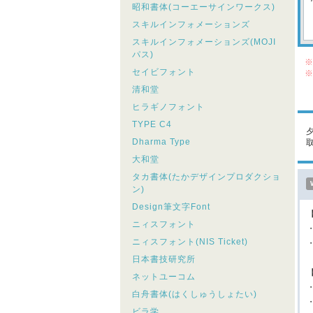
昭和書体(コーエーサインワークス)
スキルインフォメーションズ
スキルインフォメーションズ(MOJI
パス)
※
セイビフォント
※
シ
清和堂
こ
ヒラギノフォント
TYPE C4
Dharma Type
大和堂
タカ書体(たかデザインプロダクショ
ン)
Design筆文字Font
ニィスフォント
・
ニィスフォント(NIS Ticket)
・
日本書技研究所
ネットユーコム
白舟書体(はくしゅうしょたい)
ビラ学