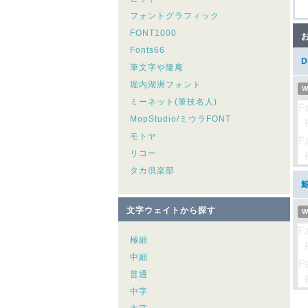
フォントグラフィック
FONT1000
Fonts66
筆文字や隆庵
堀内湖洲フォント
W
ミーネット(筆技名人)
MopStudio/ミウラFONT
モトヤ
リコー
タカ倶楽部
文字ウェイトから探す
W
極細
中細
普通
中字