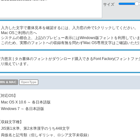
サイズ
入力した文字で書体見本を確認するには、入力窓の外で1クリックしてください。
Mac OSご利用の方へ
ステムの都合上、上記のプレビュー表示にはWindows版フォントを利用してい
のため、実際のフォントへの収録有無を問わずMac OS専用文字はご確認いただ
夕力悠京 | タカ書体のフォントがダウンロード購入できるFont Factory(フォン
取り揃えています。
WIN & MAC
OpenType
【対応OS】
Mac OS X 10.6 ～ 各日本語版
Windows 7 ～ 各日本語版
【収録文字種】
・JIS第1水準、第2水準漢字のうち448文字
・両仮名と記号類（但しギリシャ、ロシア文字未収録）