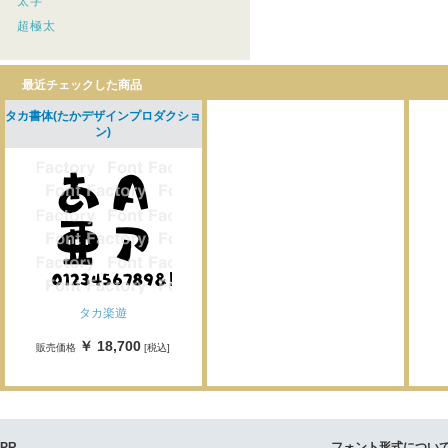
太字
超極太
最近チェックした商品
タカ書体(たかデザインプロダクショ
ン)
タカ楽遊
￥ 18,700
販売価格
[税込]
PR
フォント形式につい