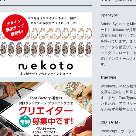
OpenType
Adobe Systemsと
ードにUnicode
の文字種に対応している
を持っています。ま
のデータを都度プリ
ックダウンロード」
置にインストールさ
す。
TrueType
Windows、Mac
文字を拡大して印刷
す。また、TrueTy
いるため、アプリケ
かわらず利用するこ
CID（ATM）
PostScriptア