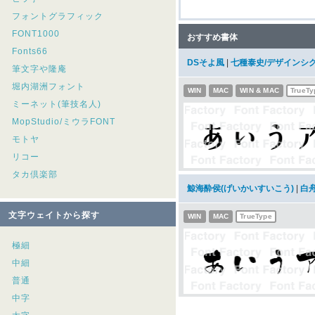
フォントグラフィック
FONT1000
おすすめ書体
Fonts66
DSそよ風
|
七種泰史/デザインシ
筆文字や隆庵
堀内湖洲フォント
WIN
MAC
WIN & MAC
TrueTy
ミーネット(筆技名人)
MopStudio/ミウラFONT
モトヤ
リコー
タカ倶楽部
鯨海酔侯(げいかいすいこう)
|
白
文字ウェイトから探す
WIN
MAC
TrueType
極細
中細
普通
中字