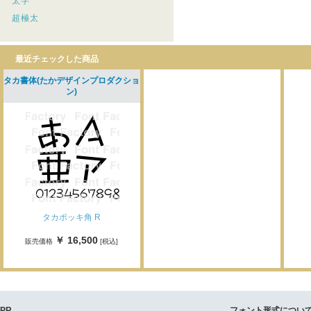
太字
超極太
最近チェックした商品
タカ書体(たかデザインプロダクショ
ン)
タカポッキ角 R
￥ 16,500
販売価格
[税込]
PR
フォント形式につい