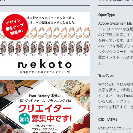
OpenType
Adobe Systemsと
ードにUnicode
の文字種に対応している
を持っています。ま
のデータを都度プリ
ックダウンロード」
置にインストールさ
す。
TrueType
Windows、Mac
文字を拡大して印刷
す。また、TrueTy
いるため、アプリケ
かわらず利用するこ
CID（ATM）
PostScriptア