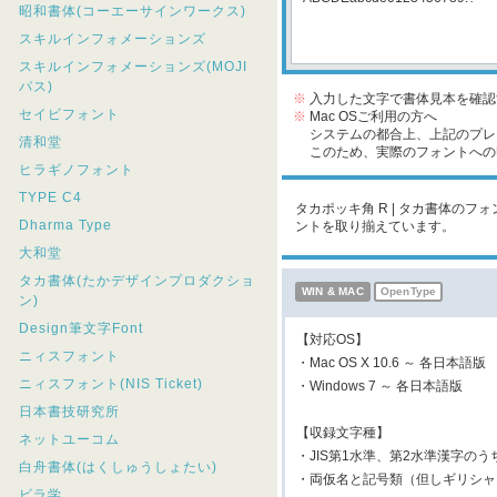
昭和書体(コーエーサインワークス)
スキルインフォメーションズ
スキルインフォメーションズ(MOJI
パス)
※
入力した文字で書体見本を確認
セイビフォント
※
Mac OSご利用の方へ
システムの都合上、上記のプレビ
清和堂
このため、実際のフォントへの収
ヒラギノフォント
TYPE C4
タカポッキ角 R | タカ書体のフ
Dharma Type
ントを取り揃えています。
大和堂
タカ書体(たかデザインプロダクショ
WIN & MAC
OpenType
ン)
Design筆文字Font
【対応OS】
ニィスフォント
・Mac OS X 10.6 ～ 各日本語版
ニィスフォント(NIS Ticket)
・Windows 7 ～ 各日本語版
日本書技研究所
【収録文字種】
ネットユーコム
・JIS第1水準、第2水準漢字のう
白舟書体(はくしゅうしょたい)
・両仮名と記号類（但しギリシャ
ビラ学