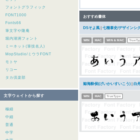
フォントグラフィック
FONT1000
おすすめ書体
Fonts66
DSそよ風
|
七種泰史/デザインシ
筆文字や隆庵
堀内湖洲フォント
WIN
MAC
WIN & MAC
TrueTy
ミーネット(筆技名人)
MopStudio/ミウラFONT
モトヤ
リコー
タカ倶楽部
鯨海酔侯(げいかいすいこう)
|
白
文字ウェイトから探す
WIN
MAC
TrueType
極細
中細
普通
中字