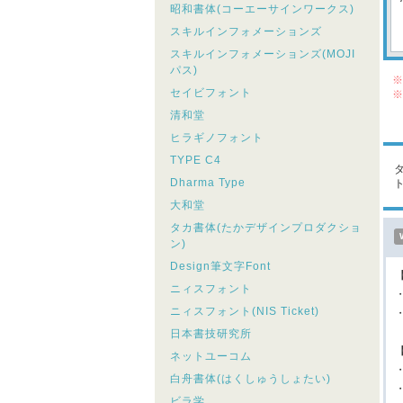
昭和書体(コーエーサインワークス)
スキルインフォメーションズ
スキルインフォメーションズ(MOJI
パス)
※
セイビフォント
※
シ
清和堂
こ
ヒラギノフォント
TYPE C4
Dharma Type
大和堂
タカ書体(たかデザインプロダクショ
ン)
Design筆文字Font
ニィスフォント
・
ニィスフォント(NIS Ticket)
・
日本書技研究所
ネットユーコム
白舟書体(はくしゅうしょたい)
ビラ学