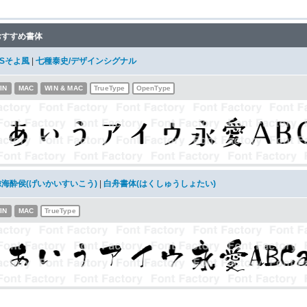
おすすめ書体
DSそよ風
|
七種泰史/デザインシグナル
IN
MAC
WIN & MAC
TrueType
OpenType
鯨海酔侯(げいかいすいこう)
|
白舟書体(はくしゅうしょたい)
IN
MAC
TrueType