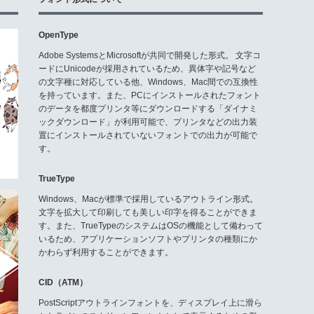
OpenType
Adobe SystemsとMicrosoftが共同で開発した形式。 文字コ
ードにUnicodeが採用されているため、異体字や記号など
の文字種に対応している他、Windows、Mac間での互換性
を持っています。また、PCにインストールされたフォント
のデータを都度プリンタ等にダウンロードする「ダイナミ
ックダウンロード」が利用可能で、プリンタなどの出力装
置にインストールされていないフォントでの出力が可能で
す。
TrueType
Windows、Macが標準で採用しているアウトライン形式。
文字を拡大して印刷しても美しい印字を得ることができま
す。また、TrueTypeのシステムはOSの機能として備わって
いるため、アプリケーションソフトやプリンタの種類にか
かわらず利用することができます。
CID（ATM）
PostScriptアウトラインフォントを、ディスプレイ上に滑ら