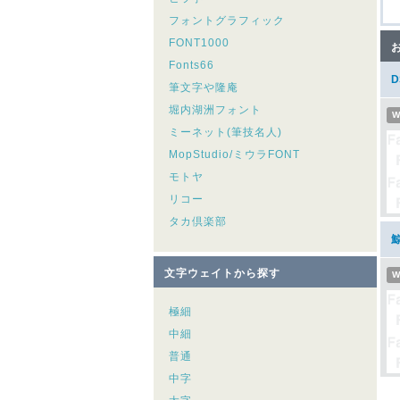
フォントグラフィック
FONT1000
Fonts66
筆文字や隆庵
堀内湖洲フォント
W
ミーネット(筆技名人)
MopStudio/ミウラFONT
モトヤ
リコー
タカ倶楽部
文字ウェイトから探す
W
極細
中細
普通
中字