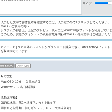
サイズ
入力した文字で書体見本を確認するには、入力窓の外で1クリックしてください。
Mac OSご利用の方へ
ステムの都合上、上記のプレビュー表示にはWindows版フォントを利用してい
のため、実際のフォントへの収録有無を問わずMac OS専用文字はご確認いただ
タカミーモ B | タカ書体のフォントがダウンロード購入できるFont Factory(フ
トを取り揃えています。
WIN & MAC
OpenType
【対応OS】
Mac OS X 10.6 ～ 各日本語版
Windows 7 ～ 各日本語版
【収録文字種】
・JIS第1水準、第2水準漢字のうち448文字
・両仮名と記号類（但しギリシャ、ロシア文字未収録）