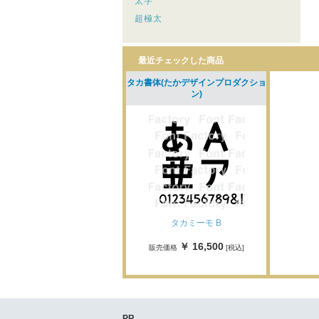
太字
超極太
最近チェックした商品
タカ書体(たかデザインプロダクショ
ン)
タカミーモ B
￥ 16,500
販売価格
[税込]
PR