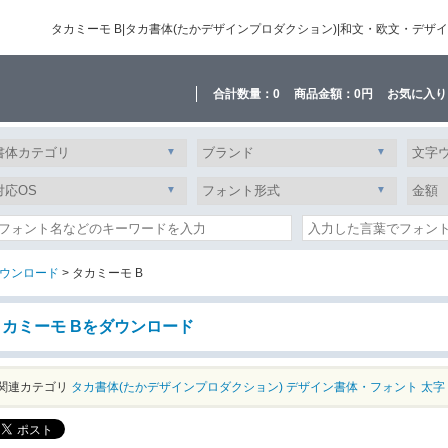
タカミーモ B|タカ書体(たかデザインプロダクション)|和文・欧文・デ
合計数量：
0
商品金額：
0円
お気に入り
ウンロード
> タカミーモ B
タカミーモ Bをダウンロード
関連カテゴリ
タカ書体(たかデザインプロダクション)
デザイン書体・フォント
太字