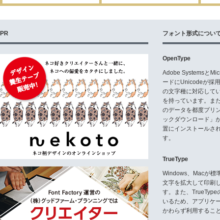
PR
フォント形式につい
OpenType
Adobe Systemsと
ードにUnicode
の文字種に対応している
を持っています。ま
のデータを都度プリ
ックダウンロード」
置にインストールさ
す。
TrueType
Windows、Mac
文字を拡大して印刷
す。また、TrueTy
いるため、アプリケ
かわらず利用するこ