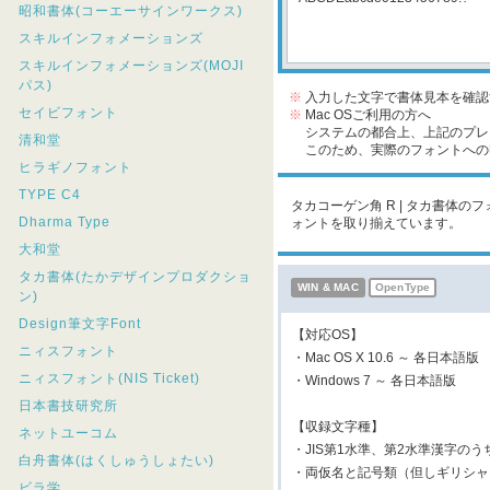
昭和書体(コーエーサインワークス)
スキルインフォメーションズ
スキルインフォメーションズ(MOJI
パス)
※
入力した文字で書体見本を確認
セイビフォント
※
Mac OSご利用の方へ
システムの都合上、上記のプレビ
清和堂
このため、実際のフォントへの収
ヒラギノフォント
TYPE C4
タカコーゲン角 R | タカ書体の
Dharma Type
ォントを取り揃えています。
大和堂
タカ書体(たかデザインプロダクショ
WIN & MAC
OpenType
ン)
Design筆文字Font
【対応OS】
ニィスフォント
・Mac OS X 10.6 ～ 各日本語版
ニィスフォント(NIS Ticket)
・Windows 7 ～ 各日本語版
日本書技研究所
【収録文字種】
ネットユーコム
・JIS第1水準、第2水準漢字のう
白舟書体(はくしゅうしょたい)
・両仮名と記号類（但しギリシャ
ビラ学