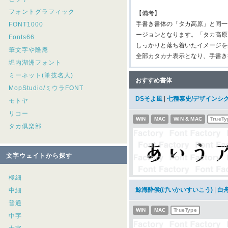
フォントグラフィック
【備考】
手書き書体の「タカ高原」と同一
FONT1000
ージョンとなります。「タカ高原
Fonts66
しっかりと落ち着いたイメージを
筆文字や隆庵
全部カタカナ表示となり、手書き
堀内湖洲フォント
ミーネット(筆技名人)
おすすめ書体
MopStudio/ミウラFONT
DSそよ風
|
七種泰史/デザインシ
モトヤ
リコー
WIN
MAC
WIN & MAC
TrueTy
タカ倶楽部
文字ウェイトから探す
極細
鯨海酔侯(げいかいすいこう)
|
白
中細
普通
WIN
MAC
TrueType
中字