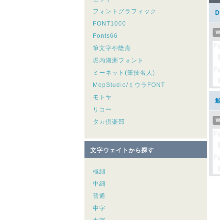
フォントグラフィック
FONT1000
W
Fonts66
筆文字や隆庵
堀内湖洲フォント
ミーネット(筆技名人)
MopStudio/ミウラFONT
モトヤ
リコー
W
タカ倶楽部
文字ウェイトから探す
極細
中細
普通
中字