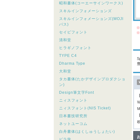
昭和書体(コーエーサインワークス)
スキルインフォメーションズ
スキルインフォメーションズ(MOJI
パス)
※
セイビフォント
※
シ
清和堂
こ
ヒラギノフォント
TYPE C4
S
Dharma Type
大和堂
タカ書体(たかデザインプロダクショ
ン)
Design筆文字Font
ニィスフォント
W
ニィスフォント(NIS Ticket)
M
日本書技研究所
ネットユーコム
白舟書体(はくしゅうしょたい)
ビラ学