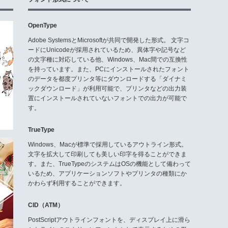
OpenType
Adobe SystemsとMicrosoftが共同で開発した形式。 文字コ
ードにUnicodeが採用されているため、異体字や記号など
の文字種に対応している他、Windows、Mac間での互換性
を持っています。また、PCにインストールされたフォント
のデータを都度プリンタ等にダウンロードする「ダイナミ
ックダウンロード」が利用可能で、プリンタなどの出力装
置にインストールされていないフォントでの出力が可能で
す。
TrueType
Windows、Macが標準で採用しているアウトライン形式。
文字を拡大して印刷しても美しい印字を得ることができま
す。また、TrueTypeのシステムはOSの機能として備わって
いるため、アプリケーションソフトやプリンタの種類にか
かわらず利用することができます。
CID（ATM）
PostScriptアウトラインフォントを、ディスプレイ上に滑ら