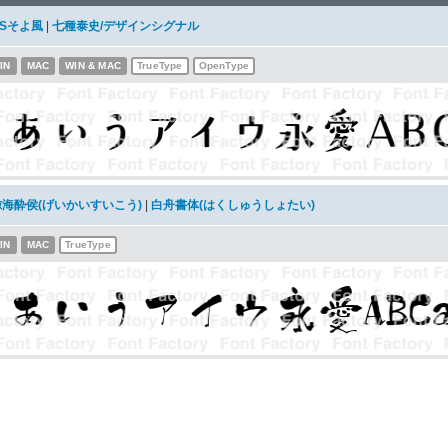
DSそよ風
|
七種泰史/デザインシグナル
IN
MAC
WIN & MAC
TrueType
OpenType
鯨海酔侯(げいかいすいこう)
|
白舟書体(はくしゅうしょたい)
IN
MAC
TrueType