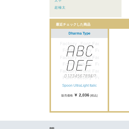
太字
超極太
最近チェックした商品
Dharma Type
Spoon UltraLight Italic
￥ 2,036
販売価格
[税込]
PR