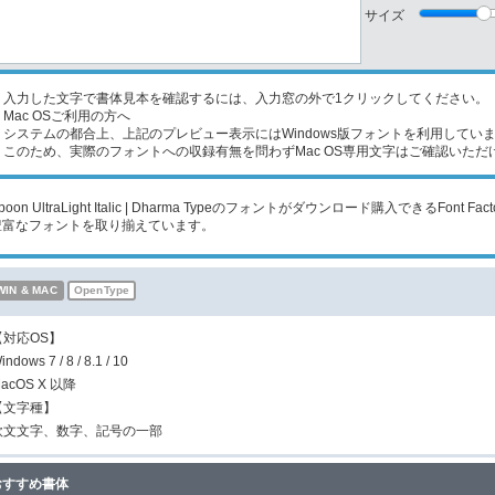
サイズ
入力した文字で書体見本を確認するには、入力窓の外で1クリックしてください。
Mac OSご利用の方へ
ステムの都合上、上記のプレビュー表示にはWindows版フォントを利用してい
のため、実際のフォントへの収録有無を問わずMac OS専用文字はご確認いただ
poon UltraLight Italic | Dharma Typeのフォントがダウンロード購入できるF
豊富なフォントを取り揃えています。
WIN & MAC
OpenType
【対応OS】
indows 7 / 8 / 8.1 / 10
acOS X 以降
【文字種】
欧文文字、数字、記号の一部
おすすめ書体