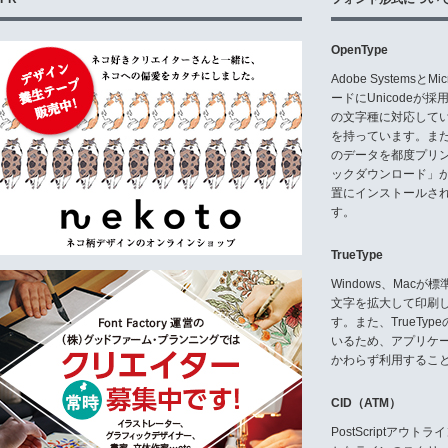
OpenType
Adobe Systemsと
ードにUnicode
の文字種に対応している
を持っています。ま
のデータを都度プリ
ックダウンロード」
置にインストールさ
す。
TrueType
Windows、Mac
文字を拡大して印刷
す。また、TrueTy
いるため、アプリケ
かわらず利用するこ
CID（ATM）
PostScriptア