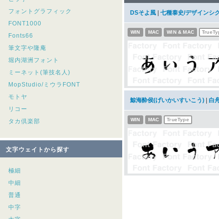
フォントグラフィック
DSそよ風
|
七種泰史/デザインシ
FONT1000
WIN
MAC
WIN & MAC
TrueTy
Fonts66
筆文字や隆庵
堀内湖洲フォント
ミーネット(筆技名人)
MopStudio/ミウラFONT
モトヤ
鯨海酔侯(げいかいすいこう)
|
白
リコー
WIN
MAC
TrueType
タカ倶楽部
文字ウェイトから探す
極細
中細
普通
中字