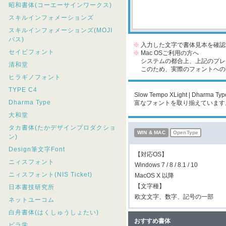
昭和書体(コーエーサインワークス)
スキルインフォメーションズ
スキルインフォメーションズ(MOJI
パス)
※
入力した文字で書体見本を確認
セイビフォント
※
Mac OSご利用の方へ
システムの都合上、上記のプレビ
清和堂
このため、実際のフォントへの収
ヒラギノフォント
TYPE C4
Slow Tempo XLight | D
Dharma Type
富なフォントを取り揃えています
大和堂
タカ書体(たかデザインプロダクショ
WIN & MAC
OpenType
ン)
Design筆文字Font
【対応OS】
ニィスフォント
Windows 7 / 8 / 8.1 / 10
ニィスフォント(NIS Ticket)
MacOS X 以降
【文字種】
日本書技研究所
欧文文字、数字、記号の一部
ネットユーコム
白舟書体(はくしゅうしょたい)
おすすめ書体
ビラ学