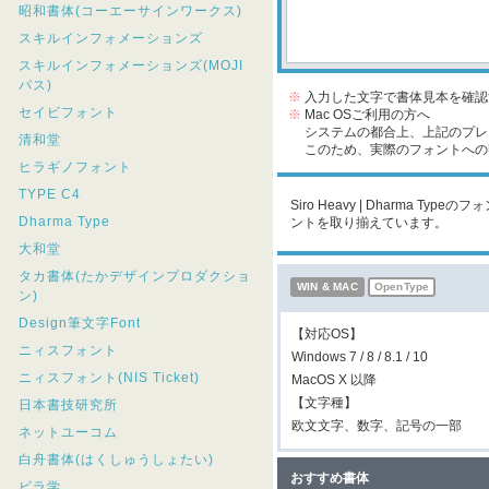
昭和書体(コーエーサインワークス)
スキルインフォメーションズ
スキルインフォメーションズ(MOJI
パス)
※
入力した文字で書体見本を確認
セイビフォント
※
Mac OSご利用の方へ
システムの都合上、上記のプレビ
清和堂
このため、実際のフォントへの収
ヒラギノフォント
TYPE C4
Siro Heavy | Dharma 
Dharma Type
ントを取り揃えています。
大和堂
タカ書体(たかデザインプロダクショ
WIN & MAC
OpenType
ン)
Design筆文字Font
【対応OS】
ニィスフォント
Windows 7 / 8 / 8.1 / 10
ニィスフォント(NIS Ticket)
MacOS X 以降
【文字種】
日本書技研究所
欧文文字、数字、記号の一部
ネットユーコム
白舟書体(はくしゅうしょたい)
おすすめ書体
ビラ学