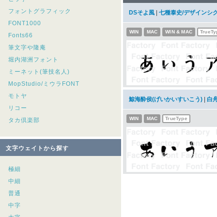
フォントグラフィック
DSそよ風
|
七種泰史/デザインシ
FONT1000
WIN
MAC
WIN & MAC
TrueTy
Fonts66
筆文字や隆庵
堀内湖洲フォント
ミーネット(筆技名人)
MopStudio/ミウラFONT
モトヤ
鯨海酔侯(げいかいすいこう)
|
白
リコー
WIN
MAC
TrueType
タカ倶楽部
文字ウェイトから探す
極細
中細
普通
中字