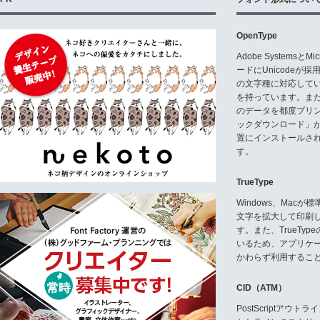
OpenType
Adobe Systemsと
ードにUnicode
の文字種に対応している
を持っています。ま
のデータを都度プリ
ックダウンロード」
置にインストールさ
す。
TrueType
Windows、Mac
文字を拡大して印刷
す。また、TrueTy
いるため、アプリケ
かわらず利用するこ
CID（ATM）
PostScriptア