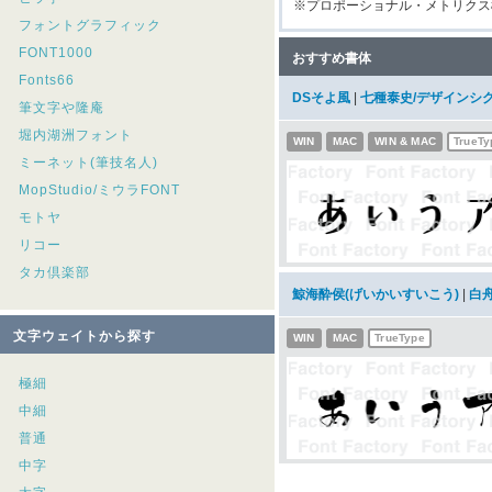
※プロポーショナル・メトリクス
フォントグラフィック
FONT1000
おすすめ書体
Fonts66
DSそよ風
|
七種泰史/デザインシ
筆文字や隆庵
堀内湖洲フォント
WIN
MAC
WIN & MAC
TrueTy
ミーネット(筆技名人)
MopStudio/ミウラFONT
モトヤ
リコー
タカ倶楽部
鯨海酔侯(げいかいすいこう)
|
白
文字ウェイトから探す
WIN
MAC
TrueType
極細
中細
普通
中字