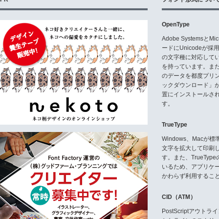
OpenType
Adobe Systemsと
ードにUnicode
の文字種に対応している
を持っています。ま
のデータを都度プリ
ックダウンロード」
置にインストールさ
す。
TrueType
Windows、Mac
文字を拡大して印刷
す。また、TrueTy
いるため、アプリケ
かわらず利用するこ
CID（ATM）
PostScriptア