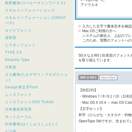
昭和書体(コーエーサインワークス)
スキルインフォメーションズ
スキルインフォメーションズ(MOJI
パス)
※
入力した文字で書体見本を確認
セイビフォント
※
Mac OSご利用の方へ
システムの都合上、上記のプレビ
清和堂
このため、実際のフォントへの収
ヒラギノフォント
TYPE C4
SDさなえW3 | 欣喜堂のフォン
Dharma Type
を取り揃えています。
大和堂
タカ書体(たかデザインプロダクショ
WIN & MAC
OpenType
ン)
Design筆文字Font
【対応OS】
ニィスフォント
・Windows 7 / 8 / 8.1 / 10（
ニィスフォント(NIS Ticket)
・Mac OS X 10.4 ～ mac OS C
【文字セット】
日本書技研究所
和字（ひらがな・カタカナ・約物
ネットユーコム
OpenType Stdですが、
白舟書体(はくしゅうしょたい)
ビラ学