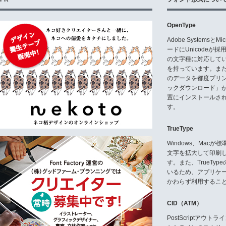
OpenType
Adobe Systemsと
ードにUnicode
の文字種に対応している
を持っています。ま
のデータを都度プリ
ックダウンロード」
置にインストールさ
す。
TrueType
Windows、Mac
文字を拡大して印刷
す。また、TrueTy
いるため、アプリケ
かわらず利用するこ
CID（ATM）
PostScriptア