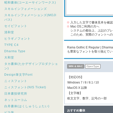
昭和書体(コーエーサインワークス)
スキルインフォメーションズ
スキルインフォメーションズ(MOJI
パス)
※
入力した文字で書体見本を確認
セイビフォント
※
Mac OSご利用の方へ
システムの都合上、上記のプレビ
清和堂
このため、実際のフォントへの収
ヒラギノフォント
TYPE C4
Rama Gothic E Regular
Dharma Type
も豊富なフォントを取り揃えてい
大和堂
タカ書体(たかデザインプロダクショ
WIN & MAC
OpenType
ン)
Design筆文字Font
【対応OS】
ニィスフォント
Windows 7 / 8 / 8.1 / 10
ニィスフォント(NIS Ticket)
MacOS X 以降
【文字種】
日本書技研究所
欧文文字、数字、記号の一部
ネットユーコム
白舟書体(はくしゅうしょたい)
おすすめ書体
ビラ学