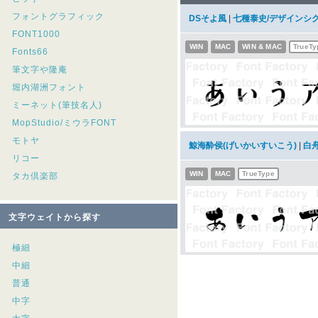
フォントグラフィック
DSそよ風
|
七種泰史/デザインシ
FONT1000
WIN
MAC
WIN & MAC
TrueTy
Fonts66
筆文字や隆庵
堀内湖洲フォント
ミーネット(筆技名人)
MopStudio/ミウラFONT
モトヤ
鯨海酔侯(げいかいすいこう)
|
白
リコー
WIN
MAC
TrueType
タカ倶楽部
文字ウェイトから探す
極細
中細
普通
中字