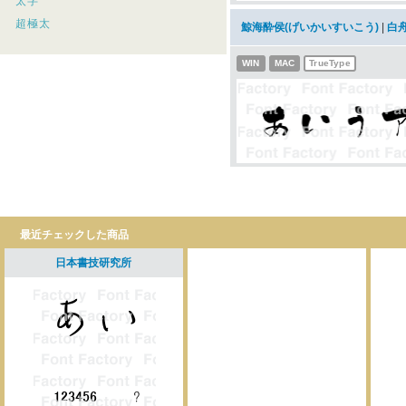
太字
超極太
鯨海酔侯(げいかいすいこう)
|
白
WIN
MAC
TrueType
最近チェックした商品
日本書技研究所