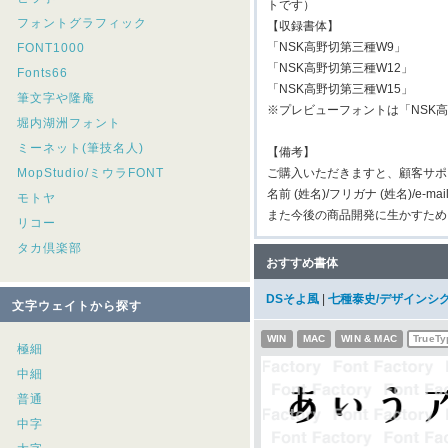
トです）
フォントグラフィック
【収録書体】
「NSK高野切第三種W9」
FONT1000
「NSK高野切第三種W12」
Fonts66
「NSK高野切第三種W15」
筆文字や隆庵
※プレビューフォントは「NSK高
堀内湖洲フォント
ミーネット(筆技名人)
【備考】
MopStudio/ミウラFONT
ご購入いただきますと、顧客サポ
名前 (姓名)/フリガナ (姓名)/e-m
モトヤ
また今後の商品開発に生かすため
リコー
タカ倶楽部
おすすめ書体
DSそよ風
|
七種泰史/デザインシ
文字ウェイトから探す
WIN
MAC
WIN & MAC
TrueTy
極細
中細
普通
中字