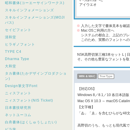
昭和書体(コーエーサインワークス)
スキルインフォメーションズ
スキルインフォメーションズ(MOJI
パス)
※
入力した文字で書体見本を確認
セイビフォント
※
Mac OSご利用の方へ
システムの都合上、上記のプレビ
清和堂
このため、実際のフォントへの収
ヒラギノフォント
TYPE C4
NSK高野切第三種3本セット L |
Dharma Type
そ。その他も豊富なフォントを取
大和堂
タカ書体(たかデザインプロダクショ
WIN & MAC
TrueType
ン)
Design筆文字Font
【対応OS】
ニィスフォント
Windows 8／8.1／10 各日本語版
ニィスフォント(NIS Ticket)
Mac OS X 10.3 ～ macOS Cata
【文字種】
日本書技研究所
「ゐ」「ゑ」を含むひらがな48
ネットユーコム
白舟書体(はくしゅうしょたい)
高野切のうち、もっとも現代風で
ビラ学