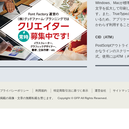
Windows、Mac
文字を拡大して印刷
す。また、TrueTy
いるため、アプリケ
かわらず利用するこ
CID（ATM）
PostScriptア
かなラインのスクリ
式。使用にはATM（ Ad
プライバシーポリシー
利用規約
特定商取引法に基づく表示
運営会社
サイトマッ
掲載の画像・文章の無断転載を禁じます。
Copyright © GFP All Rights Reserved.