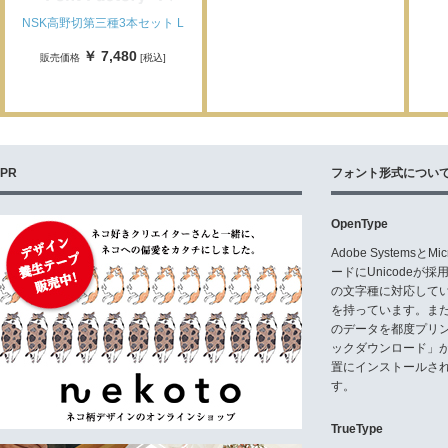
NSK高野切第三種3本セット L
￥ 7,480
販売価格
[税込]
PR
フォント形式につい
OpenType
Adobe Systemsと
ードにUnicode
の文字種に対応している
を持っています。ま
のデータを都度プリ
ックダウンロード」
置にインストールさ
す。
TrueType