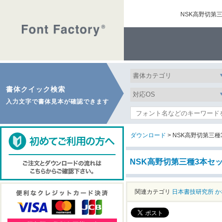
NSK高野切第
書体クイック検索
入力文字で書体見本が確認できます
ダウンロード
> NSK高野切第三種
NSK高野切第三種3本セ
関連カテゴリ
日本書技研究所
か