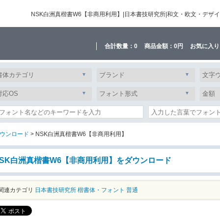
NSK白洲真楷書W6【非商用利用】|日本書技研究所|和文・欧文・デ
合計数量：
0
商品金額：
0円
お気に入り
ウンロード
> NSK白洲真楷書W6【非商用利用】
NSK白洲真楷書W6【非商用利用】をダウンロード
関連カテゴリ
日本書技研究所
楷書体・フォント
普通