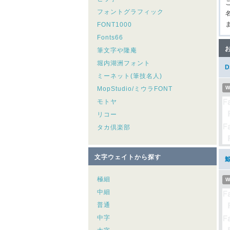
フォントグラフィック
名
FONT1000
Fonts66
筆文字や隆庵
堀内湖洲フォント
ミーネット(筆技名人)
W
MopStudio/ミウラFONT
モトヤ
リコー
タカ倶楽部
文字ウェイトから探す
極細
W
中細
普通
中字