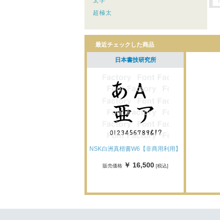
太字
超極太
最近チェックした商品
日本書技研究所
NSK白洲真楷書W6【非商用利用】
￥ 16,500
販売価格
[税込]