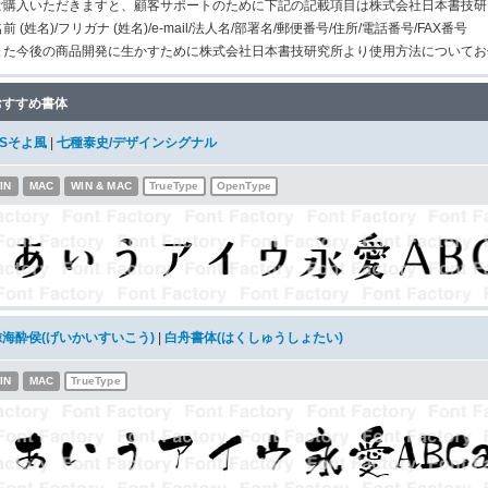
ご購入いただきますと、顧客サポートのために下記の記載項目は株式会社日本書技研
前 (姓名)/フリガナ (姓名)/e-mail/法人名/部署名/郵便番号/住所/電話番号/FAX番号
また今後の商品開発に生かすために株式会社日本書技研究所より使用方法についてお
おすすめ書体
DSそよ風
|
七種泰史/デザインシグナル
IN
MAC
WIN & MAC
TrueType
OpenType
鯨海酔侯(げいかいすいこう)
|
白舟書体(はくしゅうしょたい)
IN
MAC
TrueType