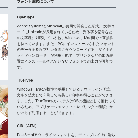
フォント形式について
OpenType
Adobe SystemsとMicrosoftが共同で開発した形式。 文字コ
ードにUnicodeが採用されているため、異体字や記号など
の文字種に対応している他、Windows、Mac間での互換性
を持っています。また、PCにインストールされたフォント
のデータを都度プリンタ等にダウンロードする「ダイナミ
ックダウンロード」が利用可能で、プリンタなどの出力装
置にインストールされていないフォントでの出力が可能で
す。
TrueType
Windows、Macが標準で採用しているアウトライン形式。
文字を拡大して印刷しても美しい印字を得ることができま
す。また、TrueTypeのシステムはOSの機能として備わって
いるため、アプリケーションソフトやプリンタの種類にか
かわらず利用することができます。
CID（ATM）
PostScriptアウトラインフォントを、ディスプレイ上に滑ら