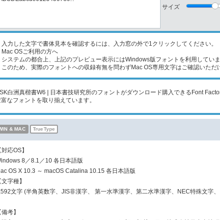
サイズ
入力した文字で書体見本を確認するには、入力窓の外で1クリックしてください。
Mac OSご利用の方へ
ステムの都合上、上記のプレビュー表示にはWindows版フォントを利用してい
のため、実際のフォントへの収録有無を問わずMac OS専用文字はご確認いただ
NSK白洲真楷書W6 | 日本書技研究所のフォントがダウンロード購入できるFont Fac
豊富なフォントを取り揃えています。
WIN & MAC
TrueType
【対応OS】
indows 8／8.1／10 各日本語版
ac OS X 10.3 ～ macOS Catalina 10.15 各日本語版
【文字種】
7,592文字 (半角英数字、JIS非漢字、 第一水準漢字、第二水準漢字、NEC特殊文字、
【備考】