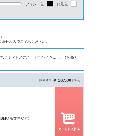
フォント色
背景色
ます。
けませんのでご了承ください。
tory(フォントファクトリー)へようこそ。その他も
￥ 16,500
販売価格
[税込]
IBM拡張文字など)