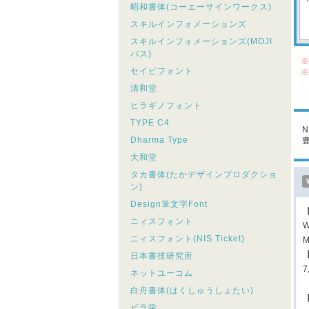
昭和書体(コーエーサインワークス)
スキルインフォメーションズ
スキルインフォメーションズ(MOJI
パス)
※
セイビフォント
※
シ
清和堂
こ
ヒラギノフォント
TYPE C4
Dharma Type
大和堂
タカ書体(たかデザインプロダクショ
ン)
Design筆文字Font
ニィスフォント
W
ニィスフォント(NIS Ticket)
M
日本書技研究所
ネットユーコム
白舟書体(はくしゅうしょたい)
ビラ学