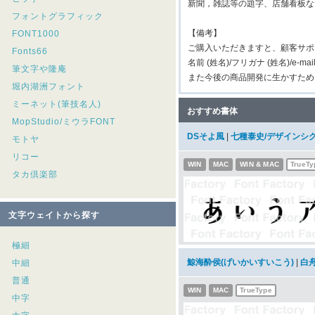
新聞，雑誌等の題字、店舗看板な
フォントグラフィック
【備考】
FONT1000
ご購入いただきますと、顧客サポ
Fonts66
名前 (姓名)/フリガナ (姓名)/e-m
筆文字や隆庵
また今後の商品開発に生かすため
堀内湖洲フォント
ミーネット(筆技名人)
おすすめ書体
MopStudio/ミウラFONT
DSそよ風
|
七種泰史/デザインシ
モトヤ
リコー
WIN
MAC
WIN & MAC
TrueTy
タカ倶楽部
文字ウェイトから探す
極細
鯨海酔侯(げいかいすいこう)
|
白
中細
普通
WIN
MAC
TrueType
中字