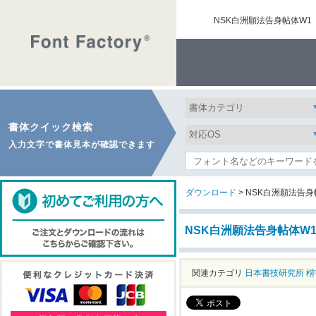
NSK白洲願法告身帖体W
書体クイック検索
入力文字で書体見本が確認できます
ダウンロード
> NSK白洲願法告
NSK白洲願法告身帖体W
関連カテゴリ
日本書技研究所
楷