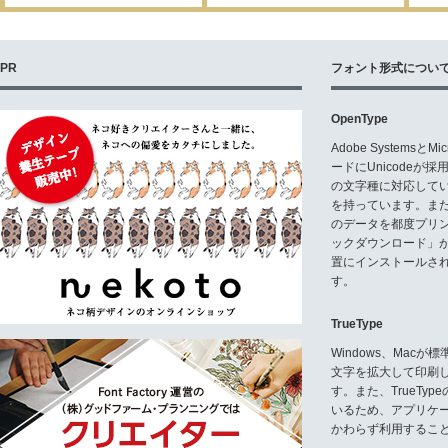
PR
フォント形式につい
OpenType
Adobe Systemsと
ードにUnicode
の文字種に対応している
を持っています。ま
のデータを都度プリ
ックダウンロード」
置にインストールさ
す。
TrueType
Windows、Mac
文字を拡大して印刷
す。また、TrueTy
いるため、アプリケ
かわらず利用するこ