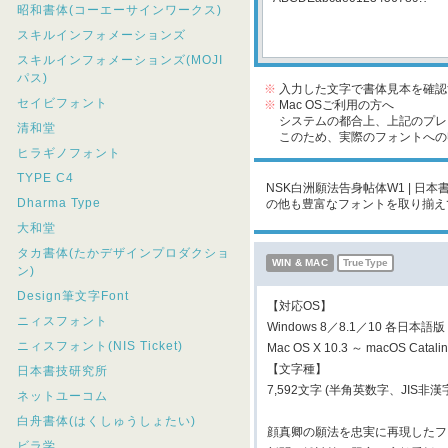
昭和書体(コーエーサインワークス)
スキルインフォメーションズ
スキルインフォメーションズ(MOJI
パス)
※
入力した文字で書体見本を確認
セイビフォント
※
Mac OSご利用の方へ
システムの都合上、上記のプレビ
清和堂
このため、実際のフォントへの収
ヒラギノフォント
TYPE C4
NSK白洲願法告身帖体W1 | 日本
Dharma Type
の他も豊富なフォントを取り揃え
大和堂
タカ書体(たかデザインプロダクショ
WIN & MAC
TrueType
ン)
Design筆文字Font
【対応OS】
ニィスフォント
Windows 8／8.1／10 各日本語版
ニィスフォント(NIS Ticket)
Mac OS X 10.3 ～ macOS Cata
【文字種】
日本書技研究所
7,592文字 (半角英数字、JIS
ネットユーコム
白舟書体(はくしゅうしょたい)
顔真卿の願法を忠実に再現したフ
ビラ学