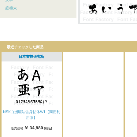
太字
超極太
最近チェックした商品
日本書技研究所
NSK白洲願法告身帖体W1【商用利
用版】
￥ 34,980
販売価格
[税込]