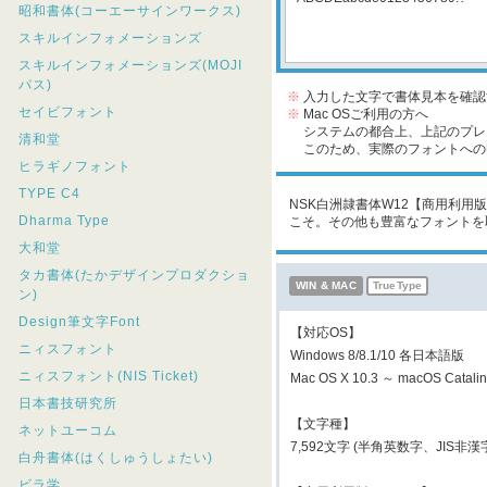
昭和書体(コーエーサインワークス)
スキルインフォメーションズ
スキルインフォメーションズ(MOJI
パス)
※
入力した文字で書体見本を確認
セイビフォント
※
Mac OSご利用の方へ
システムの都合上、上記のプレビ
清和堂
このため、実際のフォントへの収
ヒラギノフォント
TYPE C4
NSK白洲隷書体W12【商用利用版】
Dharma Type
こそ。その他も豊富なフォントを
大和堂
タカ書体(たかデザインプロダクショ
WIN & MAC
TrueType
ン)
Design筆文字Font
【対応OS】
ニィスフォント
Windows 8/8.1/10 各日本語版
ニィスフォント(NIS Ticket)
Mac OS X 10.3 ～ macOS Cata
日本書技研究所
【文字種】
ネットユーコム
7,592文字 (半角英数字、JIS
白舟書体(はくしゅうしょたい)
ビラ学