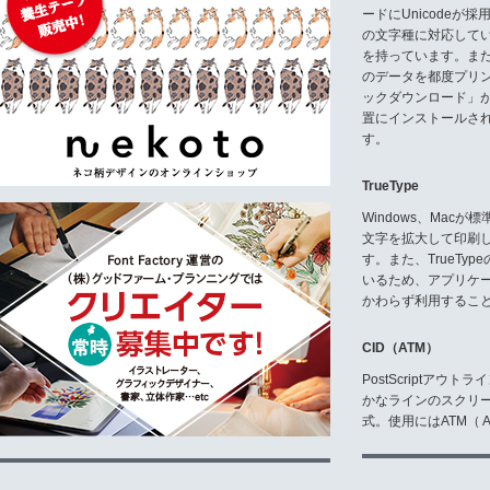
ードにUnicode
の文字種に対応している
を持っています。ま
のデータを都度プリ
ックダウンロード」
置にインストールさ
す。
TrueType
Windows、Mac
文字を拡大して印刷
す。また、TrueTy
いるため、アプリケ
かわらず利用するこ
CID（ATM）
PostScriptア
かなラインのスクリ
式。使用にはATM（ Ad