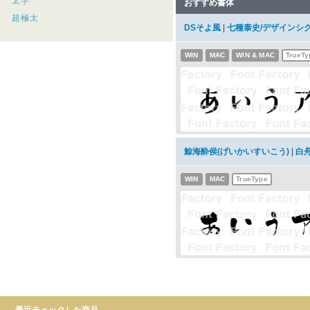
太字
おすすめ書体
超極太
DSそよ風
|
七種泰史/デザインシ
WIN
MAC
WIN & MAC
TrueTy
鯨海酔侯(げいかいすいこう)
|
白
WIN
MAC
TrueType