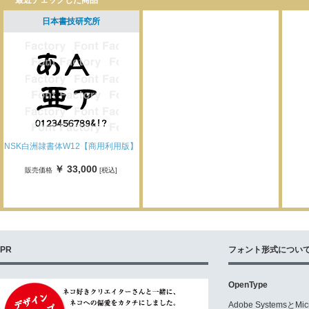
最近チェックした商品
日本書技研究所
NSK白洲隷書体W12【商用利用版】
￥ 33,000
販売価格
[税込]
PR
フォント形式につい
OpenType
Adobe Systemsと