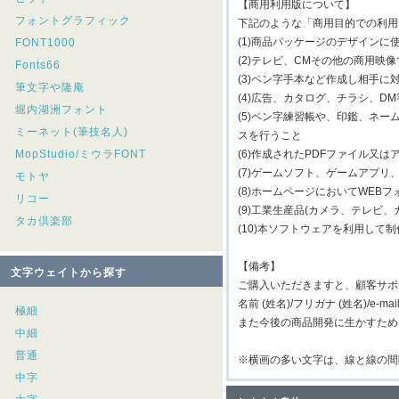
【商用利用版について】
フォントグラフィック
下記のような「商用目的での利用
(1)商品パッケージのデザインに
FONT1000
(2)テレビ、CMその他の商用映
Fonts66
(3)ペン字手本など作成し相手に
筆文字や隆庵
(4)広告、カタログ、チラシ、D
堀内湖洲フォント
(5)ペン字練習帳や、印鑑、ネ
ミーネット(筆技名人)
スを行うこと
MopStudio/ミウラFONT
(6)作成されたPDFファイル
(7)ゲームソフト、ゲームアプ
モトヤ
(8)ホームページにおいてWEB
リコー
(9)工業生産品(カメラ、テレビ
タカ倶楽部
(10)本ソフトウェアを利用し
【備考】
文字ウェイトから探す
ご購入いただきますと、顧客サポ
名前 (姓名)/フリガナ (姓名)/e-m
極細
また今後の商品開発に生かすため
中細
普通
※横画の多い文字は、線と線の間
中字