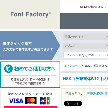
NSK白洲隷書体W1
書体クイック検索
入力文字で書体見本が確認できます
ダウンロード
> NSK白洲隷書体
NSK白洲隷書体W12【
関連カテゴリ
日本書技研究所
隷