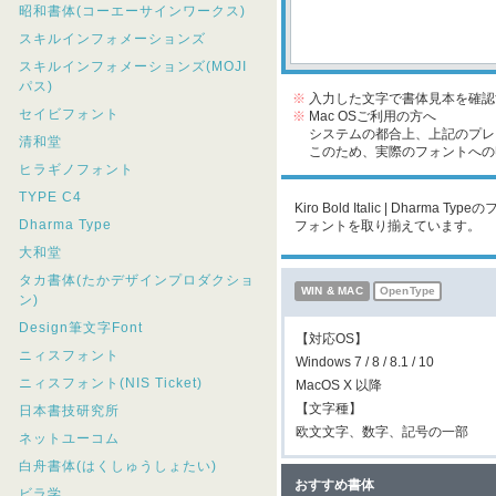
昭和書体(コーエーサインワークス)
スキルインフォメーションズ
スキルインフォメーションズ(MOJI
パス)
※
入力した文字で書体見本を確認
セイビフォント
※
Mac OSご利用の方へ
システムの都合上、上記のプレビ
清和堂
このため、実際のフォントへの収
ヒラギノフォント
TYPE C4
Kiro Bold Italic | Dh
Dharma Type
フォントを取り揃えています。
大和堂
タカ書体(たかデザインプロダクショ
WIN & MAC
OpenType
ン)
Design筆文字Font
【対応OS】
ニィスフォント
Windows 7 / 8 / 8.1 / 10
ニィスフォント(NIS Ticket)
MacOS X 以降
【文字種】
日本書技研究所
欧文文字、数字、記号の一部
ネットユーコム
白舟書体(はくしゅうしょたい)
おすすめ書体
ビラ学