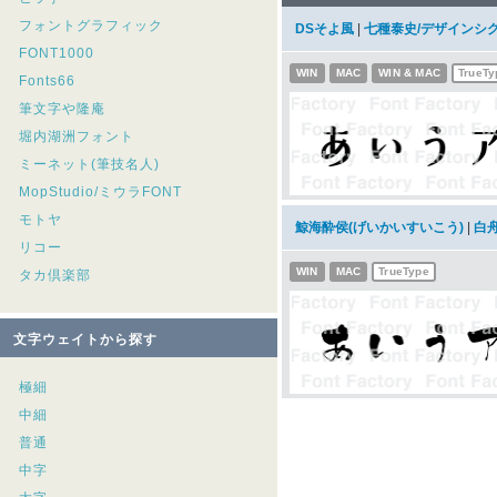
フォントグラフィック
DSそよ風
|
七種泰史/デザインシ
FONT1000
WIN
MAC
WIN & MAC
TrueTy
Fonts66
筆文字や隆庵
堀内湖洲フォント
ミーネット(筆技名人)
MopStudio/ミウラFONT
モトヤ
鯨海酔侯(げいかいすいこう)
|
白
リコー
WIN
MAC
TrueType
タカ倶楽部
文字ウェイトから探す
極細
中細
普通
中字