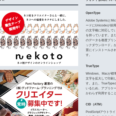
OpenType
Adobe Systemsと
ードにUnicode
の文字種に対応している
を持っています。ま
のデータを都度プリ
ックダウンロード」
置にインストールさ
す。
TrueType
Windows、Mac
文字を拡大して印刷
す。また、TrueTy
いるため、アプリケ
かわらず利用するこ
CID（ATM）
PostScriptア