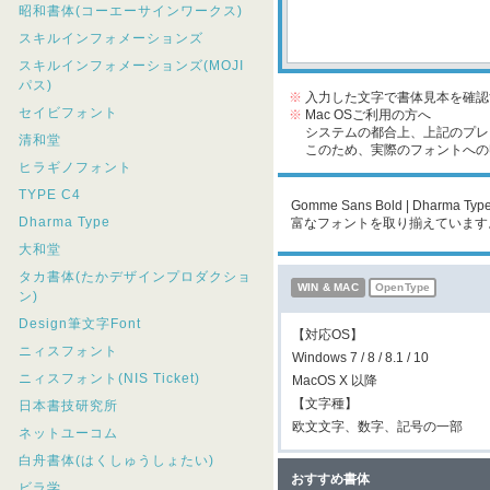
昭和書体(コーエーサインワークス)
スキルインフォメーションズ
スキルインフォメーションズ(MOJI
パス)
※
入力した文字で書体見本を確認
セイビフォント
※
Mac OSご利用の方へ
システムの都合上、上記のプレビ
清和堂
このため、実際のフォントへの収
ヒラギノフォント
TYPE C4
Gomme Sans Bold | Dh
Dharma Type
富なフォントを取り揃えています
大和堂
タカ書体(たかデザインプロダクショ
WIN & MAC
OpenType
ン)
Design筆文字Font
【対応OS】
ニィスフォント
Windows 7 / 8 / 8.1 / 10
ニィスフォント(NIS Ticket)
MacOS X 以降
【文字種】
日本書技研究所
欧文文字、数字、記号の一部
ネットユーコム
白舟書体(はくしゅうしょたい)
おすすめ書体
ビラ学