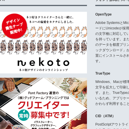
OpenType
Adobe Systemsと
ードにUnicode
の文字種に対応している
を持っています。ま
のデータを都度プリ
ックダウンロード」
置にインストールさ
す。
TrueType
Windows、Mac
文字を拡大して印刷
す。また、TrueTy
いるため、アプリケ
かわらず利用するこ
CID（ATM）
PostScriptア