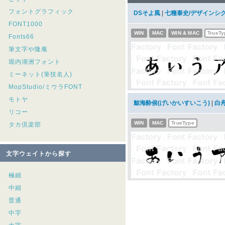
フォントグラフィック
DSそよ風
|
七種泰史/デザインシ
FONT1000
WIN
MAC
WIN & MAC
TrueTy
Fonts66
筆文字や隆庵
堀内湖洲フォント
ミーネット(筆技名人)
MopStudio/ミウラFONT
モトヤ
鯨海酔侯(げいかいすいこう)
|
白
リコー
WIN
MAC
TrueType
タカ倶楽部
文字ウェイトから探す
極細
中細
普通
中字