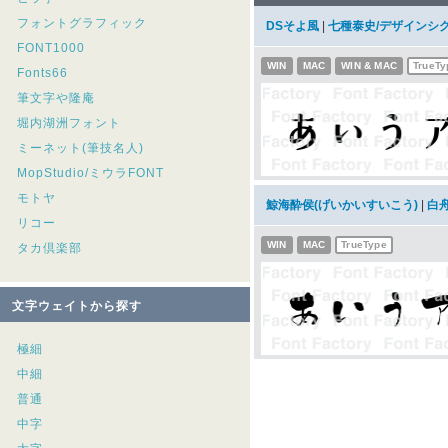
フォントグラフィック
DSそよ風
|
七種泰史/デザインシ
FONT1000
WIN
MAC
WIN & MAC
TrueTy
Fonts66
筆文字や隆庵
堀内湖洲フォント
ミーネット(筆技名人)
MopStudio/ミウラFONT
モトヤ
鯨海酔侯(げいかいすいこう)
|
白
リコー
WIN
MAC
TrueType
タカ倶楽部
文字ウェイトから探す
極細
中細
普通
中字