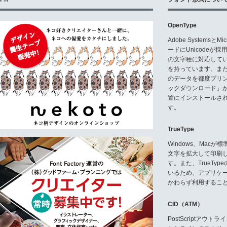
OpenType
Adobe Systemsと
ードにUnicode
の文字種に対応している
を持っています。ま
のデータを都度プリ
ックダウンロード」
置にインストールさ
す。
TrueType
Windows、Mac
文字を拡大して印刷
す。また、TrueTy
いるため、アプリケ
かわらず利用するこ
CID（ATM）
PostScriptア