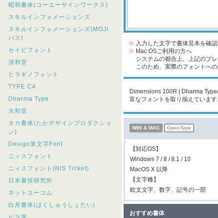
昭和書体(コーエーサインワークス)
スキルインフォメーションズ
スキルインフォメーションズ(MOJI
パス)
※
入力した文字で書体見本を確認
セイビフォント
※
Mac OSご利用の方へ
システムの都合上、上記のプレビ
清和堂
このため、実際のフォントへの収
ヒラギノフォント
TYPE C4
Dimensions 100R | Dh
Dharma Type
富なフォントを取り揃えています
大和堂
タカ書体(たかデザインプロダクショ
WIN & MAC
OpenType
ン)
Design筆文字Font
【対応OS】
ニィスフォント
Windows 7 / 8 / 8.1 / 10
ニィスフォント(NIS Ticket)
MacOS X 以降
【文字種】
日本書技研究所
欧文文字、数字、記号の一部
ネットユーコム
白舟書体(はくしゅうしょたい)
おすすめ書体
ビラ学