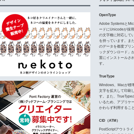
OpenType
Adobe Systemsと
ードにUnicode
の文字種に対応している
を持っています。ま
のデータを都度プリ
ックダウンロード」
置にインストールさ
す。
TrueType
Windows、Mac
文字を拡大して印刷
す。また、TrueTy
いるため、アプリケ
かわらず利用するこ
CID（ATM）
PostScriptア