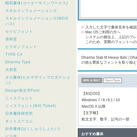
昭和書体(コーエーサインワークス)
スキルインフォメーションズ
スキルインフォメーションズ(MOJI
パス)
※
入力した文字で書体見本を確認
セイビフォント
※
Mac OSご利用の方へ
システムの都合上、上記のプレビ
清和堂
このため、実際のフォントへの収
ヒラギノフォント
TYPE C4
Dharma Slab M Heavy It
Dharma Type
の他も豊富なフォントを取り揃え
大和堂
タカ書体(たかデザインプロダクショ
WIN & MAC
OpenType
ン)
Design筆文字Font
【対応OS】
ニィスフォント
Windows 7 / 8 / 8.1 / 10
ニィスフォント(NIS Ticket)
MacOS X 以降
【文字種】
日本書技研究所
欧文文字、数字、記号の一部
ネットユーコム
白舟書体(はくしゅうしょたい)
おすすめ書体
ビラ学