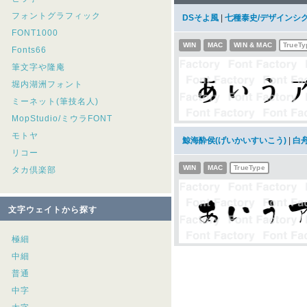
フォントグラフィック
DSそよ風
|
七種泰史/デザインシ
FONT1000
WIN
MAC
WIN & MAC
TrueTy
Fonts66
筆文字や隆庵
堀内湖洲フォント
ミーネット(筆技名人)
MopStudio/ミウラFONT
モトヤ
鯨海酔侯(げいかいすいこう)
|
白
リコー
WIN
MAC
TrueType
タカ倶楽部
文字ウェイトから探す
極細
中細
普通
中字