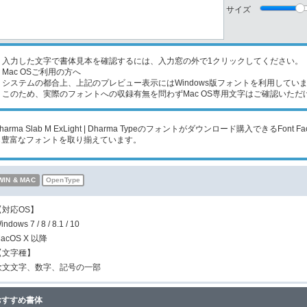
サイズ
入力した文字で書体見本を確認するには、入力窓の外で1クリックしてください。
Mac OSご利用の方へ
ステムの都合上、上記のプレビュー表示にはWindows版フォントを利用してい
のため、実際のフォントへの収録有無を問わずMac OS専用文字はご確認いただ
harma Slab M ExLight | Dharma Typeのフォントがダウンロード購入できるFo
も豊富なフォントを取り揃えています。
WIN & MAC
OpenType
【対応OS】
indows 7 / 8 / 8.1 / 10
acOS X 以降
【文字種】
欧文文字、数字、記号の一部
おすすめ書体