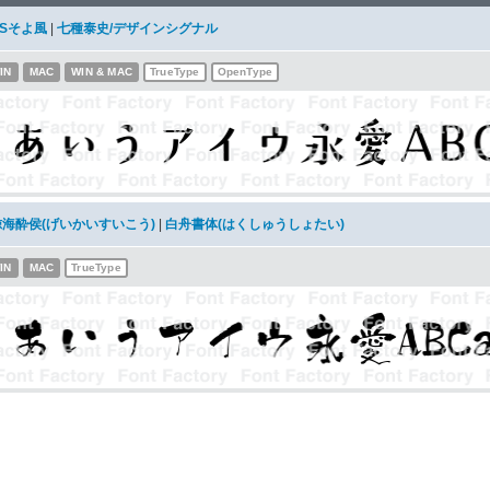
DSそよ風
|
七種泰史/デザインシグナル
IN
MAC
WIN & MAC
TrueType
OpenType
鯨海酔侯(げいかいすいこう)
|
白舟書体(はくしゅうしょたい)
IN
MAC
TrueType