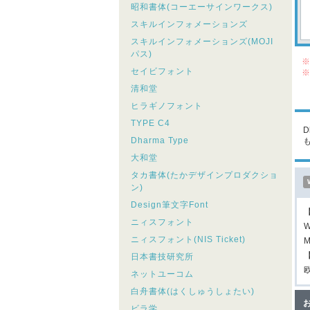
昭和書体(コーエーサインワークス)
スキルインフォメーションズ
スキルインフォメーションズ(MOJI
パス)
※
セイビフォント
※
シ
清和堂
こ
ヒラギノフォント
TYPE C4
D
Dharma Type
大和堂
タカ書体(たかデザインプロダクショ
ン)
Design筆文字Font
ニィスフォント
W
ニィスフォント(NIS Ticket)
M
日本書技研究所
ネットユーコム
白舟書体(はくしゅうしょたい)
ビラ学