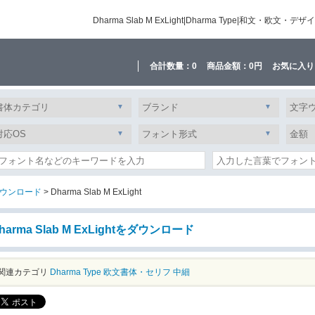
Dharma Slab M ExLight|Dharma Type|和
合計数量：
0
商品金額：
0円
お気に入り
ウンロード
> Dharma Slab M ExLight
harma Slab M ExLightをダウンロード
関連カテゴリ
Dharma Type
欧文書体・セリフ
中細