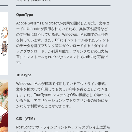
OpenType
Adobe SystemsとMicrosoftが共同で開発した形式。 文字コ
ードにUnicodeが採用されているため、異体字や記号など
の文字種に対応している他、Windows、Mac間での互換性
を持っています。また、PCにインストールされたフォント
のデータを都度プリンタ等にダウンロードする「ダイナミ
ックダウンロード」が利用可能で、プリンタなどの出力装
置にインストールされていないフォントでの出力が可能で
す。
TrueType
Windows、Macが標準で採用しているアウトライン形式。
文字を拡大して印刷しても美しい印字を得ることができま
す。また、TrueTypeのシステムはOSの機能として備わって
いるため、アプリケーションソフトやプリンタの種類にか
かわらず利用することができます。
CID（ATM）
PostScriptアウトラインフォントを、ディスプレイ上に滑ら