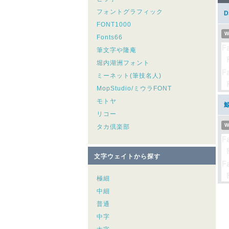
フォントグラフィック
FONT1000
W
Fonts66
筆文字や隆庵
堀内湖洲フォント
ミーネット(筆技名人)
MopStudio/ミウラFONT
モトヤ
リコー
W
タカ倶楽部
文字ウェイトから探す
極細
中細
普通
中字