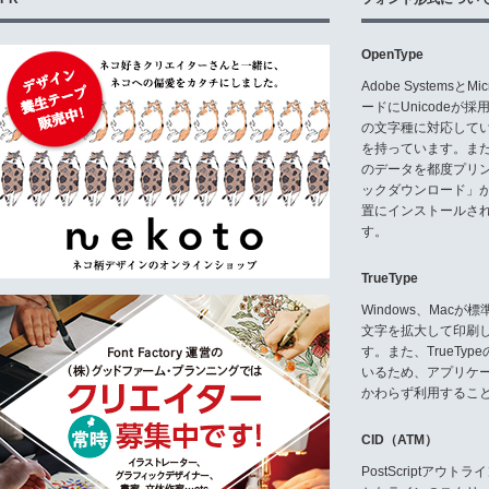
OpenType
Adobe Systemsと
ードにUnicode
の文字種に対応している
を持っています。ま
のデータを都度プリ
ックダウンロード」
置にインストールさ
す。
TrueType
Windows、Mac
文字を拡大して印刷
す。また、TrueTy
いるため、アプリケ
かわらず利用するこ
CID（ATM）
PostScriptア