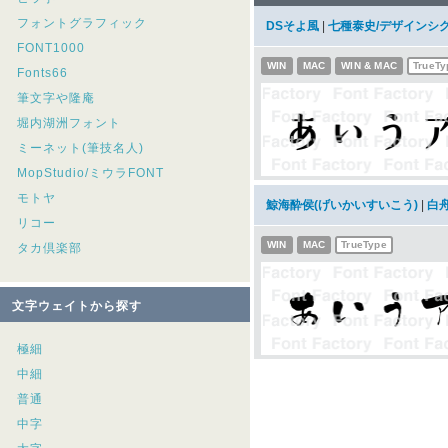
フォントグラフィック
DSそよ風
|
七種泰史/デザインシ
FONT1000
WIN
MAC
WIN & MAC
TrueTy
Fonts66
筆文字や隆庵
堀内湖洲フォント
ミーネット(筆技名人)
MopStudio/ミウラFONT
モトヤ
鯨海酔侯(げいかいすいこう)
|
白
リコー
WIN
MAC
TrueType
タカ倶楽部
文字ウェイトから探す
極細
中細
普通
中字