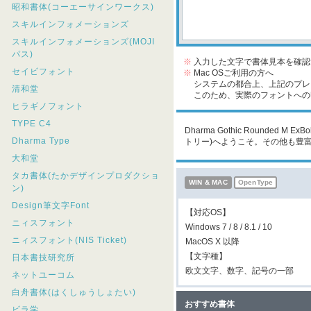
昭和書体(コーエーサインワークス)
スキルインフォメーションズ
スキルインフォメーションズ(MOJI
パス)
※
入力した文字で書体見本を確認
セイビフォント
※
Mac OSご利用の方へ
システムの都合上、上記のプレビ
清和堂
このため、実際のフォントへの収
ヒラギノフォント
TYPE C4
Dharma Gothic Rounded 
Dharma Type
トリー)へようこそ。その他も豊
大和堂
タカ書体(たかデザインプロダクショ
WIN & MAC
OpenType
ン)
Design筆文字Font
【対応OS】
ニィスフォント
Windows 7 / 8 / 8.1 / 10
ニィスフォント(NIS Ticket)
MacOS X 以降
【文字種】
日本書技研究所
欧文文字、数字、記号の一部
ネットユーコム
白舟書体(はくしゅうしょたい)
おすすめ書体
ビラ学