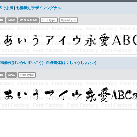
DSそよ風
|
七種泰史/デザインシグナル
IN
MAC
WIN & MAC
TrueType
OpenType
鯨海酔侯(げいかいすいこう)
|
白舟書体(はくしゅうしょたい)
IN
MAC
TrueType