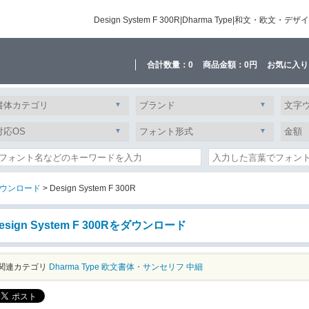
Design System F 300R|Dharma Type|和
合計数量：
0
商品金額：
0円
お気に入り
ウンロード
> Design System F 300R
esign System F 300Rをダウンロード
関連カテゴリ
Dharma Type
欧文書体・サンセリフ
中細