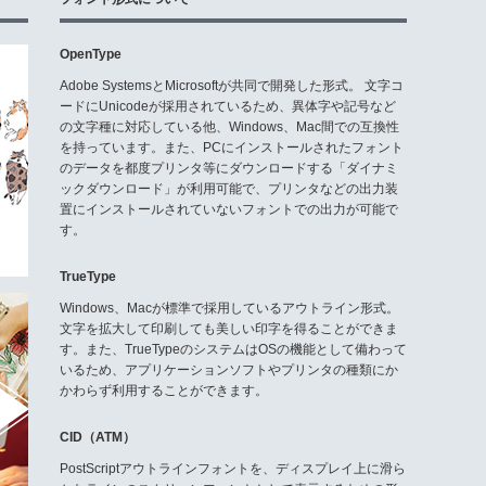
OpenType
Adobe SystemsとMicrosoftが共同で開発した形式。 文字コ
ードにUnicodeが採用されているため、異体字や記号など
の文字種に対応している他、Windows、Mac間での互換性
を持っています。また、PCにインストールされたフォント
のデータを都度プリンタ等にダウンロードする「ダイナミ
ックダウンロード」が利用可能で、プリンタなどの出力装
置にインストールされていないフォントでの出力が可能で
す。
TrueType
Windows、Macが標準で採用しているアウトライン形式。
文字を拡大して印刷しても美しい印字を得ることができま
す。また、TrueTypeのシステムはOSの機能として備わって
いるため、アプリケーションソフトやプリンタの種類にか
かわらず利用することができます。
CID（ATM）
PostScriptアウトラインフォントを、ディスプレイ上に滑ら