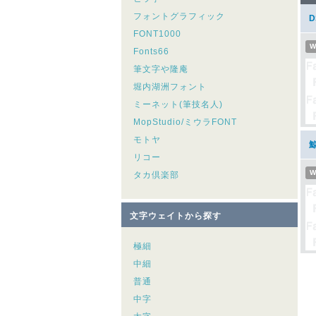
フォントグラフィック
FONT1000
W
Fonts66
筆文字や隆庵
堀内湖洲フォント
ミーネット(筆技名人)
MopStudio/ミウラFONT
モトヤ
リコー
W
タカ倶楽部
文字ウェイトから探す
極細
中細
普通
中字