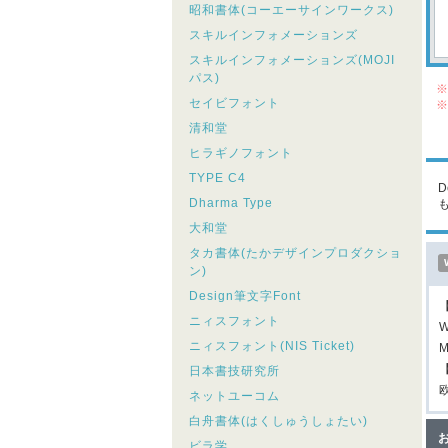
昭和書体(コーエーサインワークス)
スキルインフォメーションズ
スキルインフォメーションズ(MOJI
パス)
※
セイビフォント
※
シ
清和堂
こ
ヒラギノフォント
TYPE C4
D
Dharma Type
大和堂
タカ書体(たかデザインプロダクショ
ン)
Design筆文字Font
ニィスフォント
W
ニィスフォント(NIS Ticket)
M
日本書技研究所
ネットユーコム
白舟書体(はくしゅうしょたい)
ビラ学