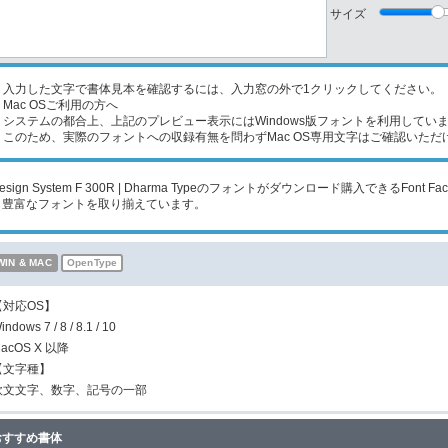
サイズ
入力した文字で書体見本を確認するには、入力窓の外で1クリックしてください。
Mac OSご利用の方へ
ステムの都合上、上記のプレビュー表示にはWindows版フォントを利用してい
のため、実際のフォントへの収録有無を問わずMac OS専用文字はご確認いただ
esign System F 300R | Dharma Typeのフォントがダウンロード購入できるFo
も豊富なフォントを取り揃えています。
WIN & MAC
OpenType
【対応OS】
indows 7 / 8 / 8.1 / 10
acOS X 以降
【文字種】
欧文文字、数字、記号の一部
おすすめ書体