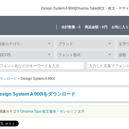
Design System A 900I|Dharma Type|和
合計数量：
0
商品金額：
0円
お気に入り
ウンロード
> Design System A 900I
esign System A 900Iをダウンロード
関連カテゴリ
Dharma Type
欧文書体・サンセリフ
太字