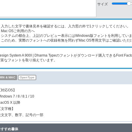
サイズ
入力した文字で書体見本を確認するには、入力窓の外で1クリックしてください。
Mac OSご利用の方へ
ステムの都合上、上記のプレビュー表示にはWindows版フォントを利用してい
のため、実際のフォントへの収録有無を問わずMac OS専用文字はご確認いただ
esign System A 900I | Dharma Typeのフォントがダウンロード購入できるFon
豊富なフォントを取り揃えています。
WIN & MAC
OpenType
【対応OS】
indows 7 / 8 / 8.1 / 10
acOS X 以降
【文字種】
欧文文字、数字、記号の一部
おすすめ書体