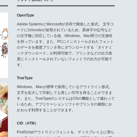
OpenType
Adobe SystemsとMicrosoftが共同で開発した形式。 文字コ
ードにUnicodeが採用されているため、異体字や記号など
の文字種に対応している他、Windows、Mac間での互換性
を持っています。また、PCにインストールされたフォント
のデータを都度プリンタ等にダウンロードする「ダイナミ
ックダウンロード」が利用可能で、プリンタなどの出力装
置にインストールされていないフォントでの出力が可能で
す。
TrueType
Windows、Macが標準で採用しているアウトライン形式。
文字を拡大して印刷しても美しい印字を得ることができま
す。また、TrueTypeのシステムはOSの機能として備わって
いるため、アプリケーションソフトやプリンタの種類にか
かわらず利用することができます。
CID（ATM）
PostScriptアウトラインフォントを、ディスプレイ上に滑ら