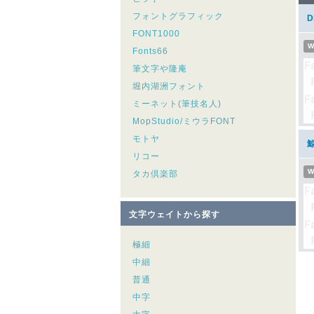
フォントグラフィック
FONT1000
W
Fonts66
筆文字や隆庵
堀内湖洲フォント
ミーネット(筆技名人)
MopStudio/ミウラFONT
モトヤ
リコー
W
タカ倶楽部
文字ウェイトから探す
極細
中細
普通
中字