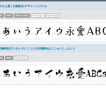
DSそよ風
|
七種泰史/デザインシグナル
IN
MAC
WIN & MAC
TrueType
OpenType
鯨海酔侯(げいかいすいこう)
|
白舟書体(はくしゅうしょたい)
IN
MAC
TrueType