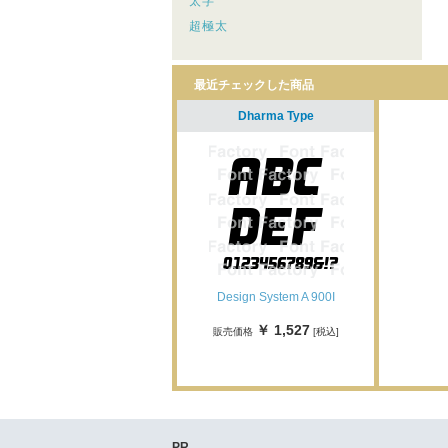
太字
超極太
最近チェックした商品
Dharma Type
Design System A 900I
￥ 1,527
販売価格
[税込]
PR