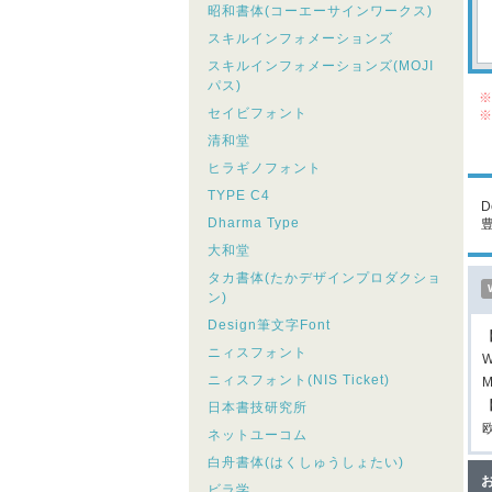
昭和書体(コーエーサインワークス)
スキルインフォメーションズ
スキルインフォメーションズ(MOJI
パス)
※
セイビフォント
※
シ
清和堂
こ
ヒラギノフォント
TYPE C4
D
Dharma Type
大和堂
タカ書体(たかデザインプロダクショ
ン)
Design筆文字Font
ニィスフォント
W
ニィスフォント(NIS Ticket)
M
日本書技研究所
ネットユーコム
白舟書体(はくしゅうしょたい)
ビラ学