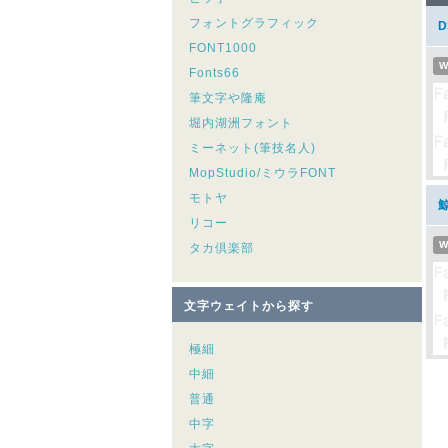
フォントグラフィック
FONT1000
W
Fonts66
筆文字や隆庵
堀内湖洲フォント
ミーネット(筆技名人)
MopStudio/ミウラFONT
モトヤ
リコー
W
タカ倶楽部
文字ウェイトから探す
極細
中細
普通
中字