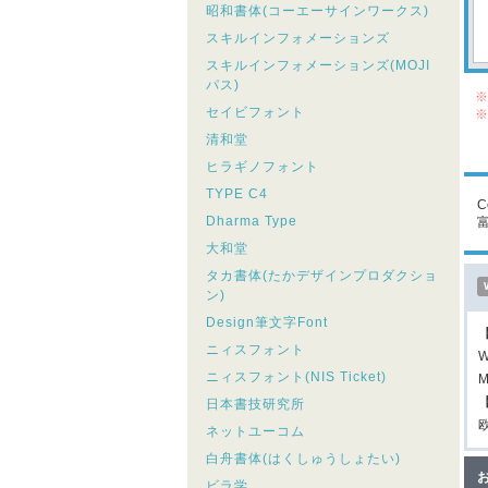
昭和書体(コーエーサインワークス)
スキルインフォメーションズ
スキルインフォメーションズ(MOJI
パス)
※
セイビフォント
※
シ
清和堂
こ
ヒラギノフォント
TYPE C4
C
Dharma Type
大和堂
タカ書体(たかデザインプロダクショ
ン)
Design筆文字Font
ニィスフォント
W
ニィスフォント(NIS Ticket)
M
日本書技研究所
ネットユーコム
白舟書体(はくしゅうしょたい)
ビラ学