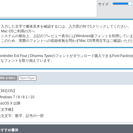
サイズ
入力した文字で書体見本を確認するには、入力窓の外で1クリックしてください。
Mac OSご利用の方へ
ステムの都合上、上記のプレビュー表示にはWindows版フォントを利用してい
のため、実際のフォントへの収録有無を問わずMac OS専用文字はご確認いただ
ontroller Ext Four | Dharma Typeのフォントがダウンロード購入できるFont
富なフォントを取り揃えています。
WIN & MAC
OpenType
【対応OS】
indows 7 / 8 / 8.1 / 10
acOS X 以降
【文字種】
欧文文字、数字、記号の一部
おすすめ書体