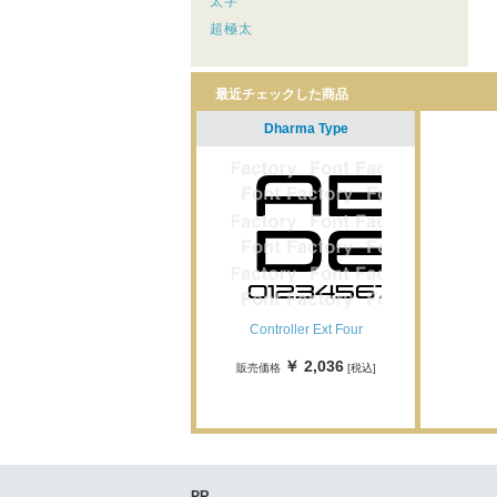
太字
超極太
最近チェックした商品
Dharma Type
Controller Ext Four
￥ 2,036
販売価格
[税込]
PR