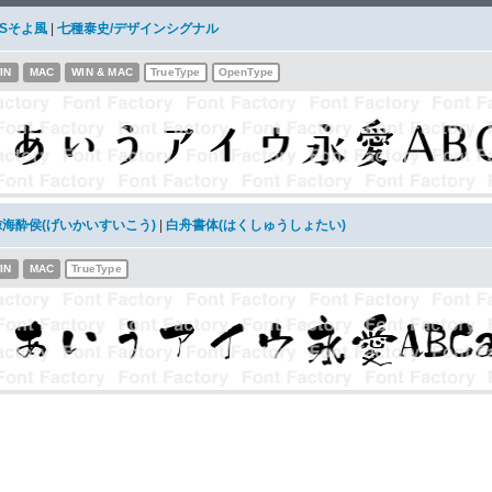
DSそよ風
|
七種泰史/デザインシグナル
IN
MAC
WIN & MAC
TrueType
OpenType
鯨海酔侯(げいかいすいこう)
|
白舟書体(はくしゅうしょたい)
IN
MAC
TrueType