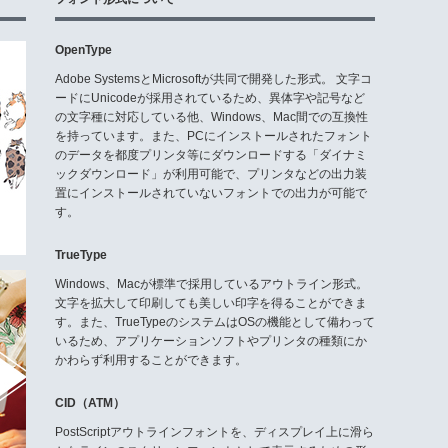
OpenType
Adobe SystemsとMicrosoftが共同で開発した形式。 文字コ
ードにUnicodeが採用されているため、異体字や記号など
の文字種に対応している他、Windows、Mac間での互換性
を持っています。また、PCにインストールされたフォント
のデータを都度プリンタ等にダウンロードする「ダイナミ
ックダウンロード」が利用可能で、プリンタなどの出力装
置にインストールされていないフォントでの出力が可能で
す。
TrueType
Windows、Macが標準で採用しているアウトライン形式。
文字を拡大して印刷しても美しい印字を得ることができま
す。また、TrueTypeのシステムはOSの機能として備わって
いるため、アプリケーションソフトやプリンタの種類にか
かわらず利用することができます。
CID（ATM）
PostScriptアウトラインフォントを、ディスプレイ上に滑ら