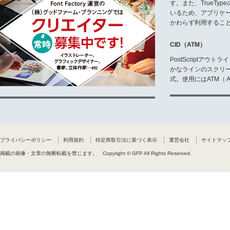
す。また、TrueTy
いるため、アプリケ
かわらず利用するこ
CID（ATM）
PostScriptア
かなラインのスクリ
式。使用にはATM（ Ad
プライバシーポリシー
利用規約
特定商取引法に基づく表示
運営会社
サイトマッ
掲載の画像・文章の無断転載を禁じます。
Copyright © GFP All Rights Reserved.