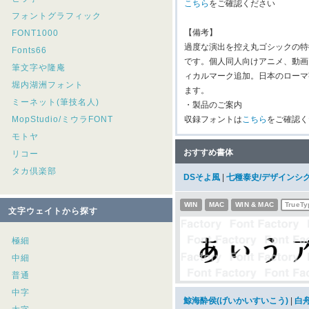
こちら
をご確認ください
フォントグラフィック
【備考】
FONT1000
過度な演出を控え丸ゴシックの特
Fonts66
です。個人同人向けアニメ、動画
筆文字や隆庵
ィカルマーク追加。日本のローマ
堀内湖洲フォント
ます。
ミーネット(筆技名人)
・製品のご案内
MopStudio/ミウラFONT
収録フォントは
こちら
をご確認く
モトヤ
おすすめ書体
リコー
タカ倶楽部
DSそよ風
|
七種泰史/デザインシ
WIN
MAC
WIN & MAC
TrueTy
文字ウェイトから探す
極細
中細
普通
中字
鯨海酔侯(げいかいすいこう)
|
白