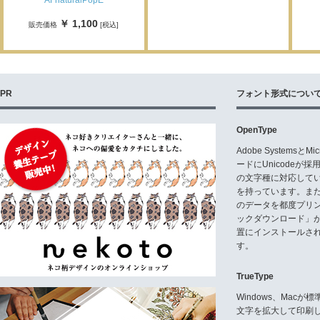
AFnaturalPopE
￥ 1,100
販売価格
[税込]
PR
フォント形式につい
OpenType
Adobe Systemsと
ードにUnicode
の文字種に対応している
を持っています。ま
のデータを都度プリ
ックダウンロード」
置にインストールさ
す。
TrueType
Windows、Mac
文字を拡大して印刷