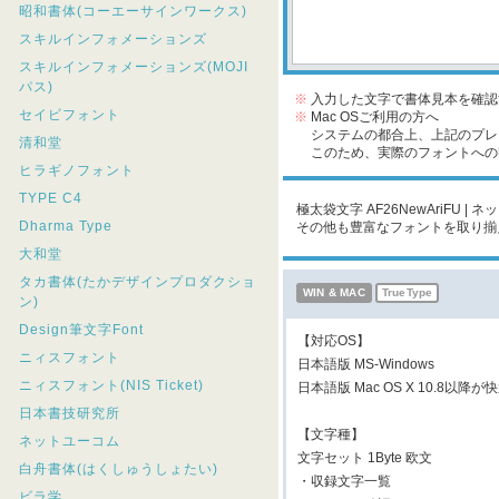
昭和書体(コーエーサインワークス)
スキルインフォメーションズ
スキルインフォメーションズ(MOJI
パス)
※
入力した文字で書体見本を確認
セイビフォント
※
Mac OSご利用の方へ
システムの都合上、上記のプレビ
清和堂
このため、実際のフォントへの収
ヒラギノフォント
TYPE C4
極太袋文字 AF26NewAriFU 
Dharma Type
その他も豊富なフォントを取り揃
大和堂
タカ書体(たかデザインプロダクショ
WIN & MAC
TrueType
ン)
Design筆文字Font
【対応OS】
ニィスフォント
日本語版 MS-Windows
ニィスフォント(NIS Ticket)
日本語版 Mac OS X 10.8以
日本書技研究所
【文字種】
ネットユーコム
文字セット 1Byte 欧文
白舟書体(はくしゅうしょたい)
・収録文字一覧
ビラ学