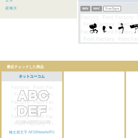
太字
超極太
WIN
MAC
TrueType
最近チェックした商品
ネットユーコム
極太袋文字 AF26NewAriFU