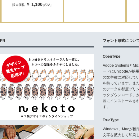
￥ 1,100
販売価格
[税込]
PR
フォント形式につい
OpenType
Adobe Systemsと
ードにUnicode
の文字種に対応している
を持っています。ま
のデータを都度プリ
ックダウンロード」
置にインストールさ
す。
TrueType
Windows、Mac
文字を拡大して印刷