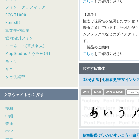
こちら
をご確認ください
フォントグラフィック
【備考】
FONT1000
極太で視認性を強調したサンセリ
Fonts66
場所に適しています。平凡ながら
筆文字や隆庵
ムフレックスなどのダイアクリテ
堀内湖洲フォント
す。
ミーネット(筆技名人)
・製品のご案内
MopStudio/ミウラFONT
こちら
をご確認ください
モトヤ
おすすめ書体
リコー
タカ倶楽部
DSそよ風
|
七種泰史/デザインシ
WIN
MAC
WIN & MAC
TrueTy
文字ウェイトから探す
極細
中細
普通
中字
鯨海酔侯(げいかいすいこう)
|
白