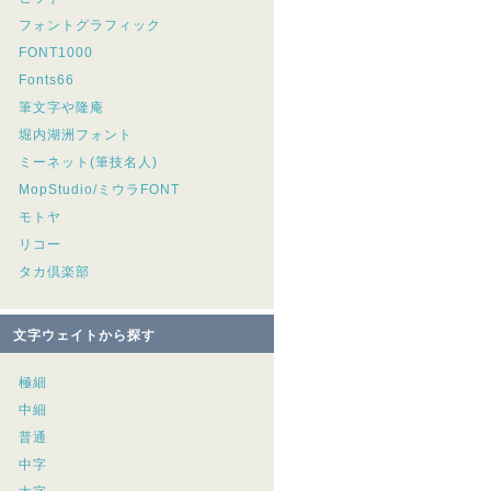
フォントグラフィック
FONT1000
Fonts66
筆文字や隆庵
堀内湖洲フォント
ミーネット(筆技名人)
MopStudio/ミウラFONT
モトヤ
リコー
タカ倶楽部
文字ウェイトから探す
極細
中細
普通
中字