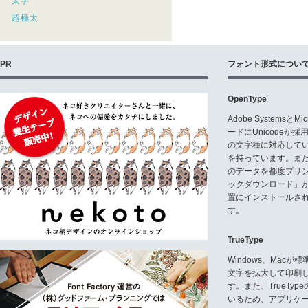
太字
超極太
PR
フォント形式につい
OpenType
Adobe Systemsと
ードにUnicode
の文字種に対応している
を持っています。ま
のデータを都度プリ
ックダウンロード」
置にインストールさ
す。
TrueType
Windows、Mac
文字を拡大して印刷
す。また、TrueTy
いるため、アプリケ