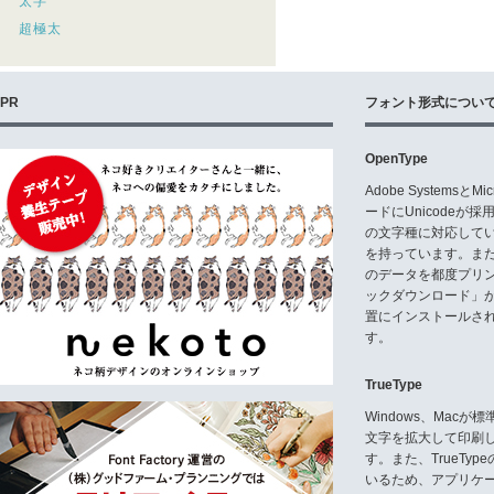
太字
超極太
PR
フォント形式につい
OpenType
Adobe Systemsと
ードにUnicode
の文字種に対応している
を持っています。ま
のデータを都度プリ
ックダウンロード」
置にインストールさ
す。
TrueType
Windows、Mac
文字を拡大して印刷
す。また、TrueTy
いるため、アプリケ