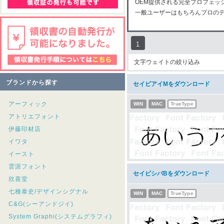
OEM提供される完全プロフェッ
一般ユーザーはもちろんプロの
1
文字ウェイトの絞り込み
ブランドから探す
セイビアイMをダウンロード
アーフィック
WIN
MAC
TrueType
アトリエフォント
伊藤印材店
イワタ
イースト
雲涯フォント
セイビシバBをダウンロード
欣喜堂
七種泰史/デザインシグナル
WIN
MAC
TrueType
C&G(シーアンドジイ)
System Graphi(システムグラフィ)