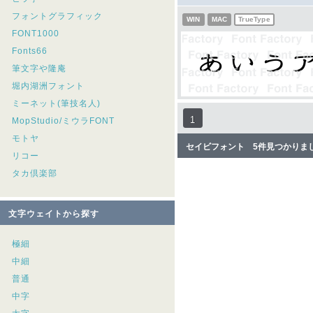
フォントグラフィック
WIN
MAC
TrueType
FONT1000
Fonts66
筆文字や隆庵
堀内湖洲フォント
ミーネット(筆技名人)
1
MopStudio/ミウラFONT
モトヤ
セイビフォント 5件見つかりま
リコー
タカ倶楽部
文字ウェイトから探す
極細
中細
普通
中字