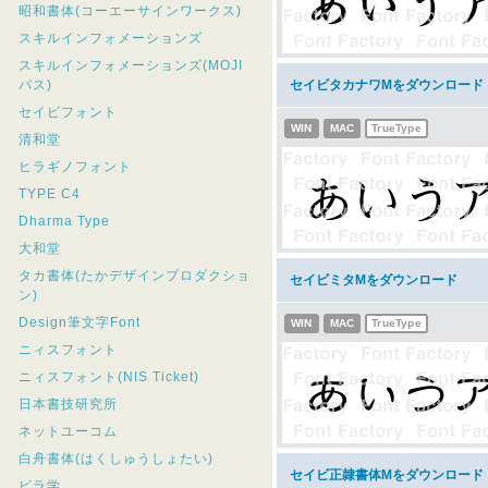
昭和書体(コーエーサインワークス)
スキルインフォメーションズ
スキルインフォメーションズ(MOJI
パス)
セイビタカナワMをダウンロード
セイビフォント
WIN
MAC
TrueType
清和堂
ヒラギノフォント
TYPE C4
Dharma Type
大和堂
タカ書体(たかデザインプロダクショ
セイビミタMをダウンロード
ン)
Design筆文字Font
WIN
MAC
TrueType
ニィスフォント
ニィスフォント(NIS Ticket)
日本書技研究所
ネットユーコム
白舟書体(はくしゅうしょたい)
セイビ正隷書体Mをダウンロード
ビラ学