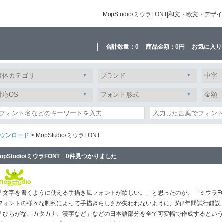
MopStudio/ミウラFONT|和文・欧文
合計数量：
0
商品金額：
0円
お気に入り
ウンロード
> MopStudio/ミウラFONT
opStudio/ミウラFONT 0件見つかりました
「文字を書くように使える手描き風フォントが欲しい。」と思ったのが、「ミウラF
フォントの様々な制約によって手描きらしさが失われないように、約2年間試行錯誤
「ひらがな、カタカナ、漢字など」などの日本語部分を全て可変幅で作成するという