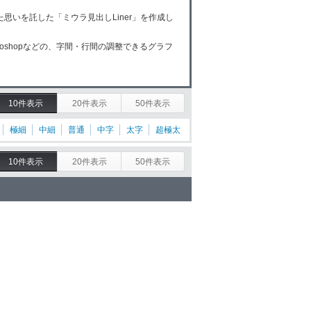
思いを託した「ミウラ見出しLiner」を作成し
Photoshopなどの、字間・行間の調整できるグラフ
10件表示
20件表示
50件表示
極細
中細
普通
中字
太字
超極太
10件表示
20件表示
50件表示