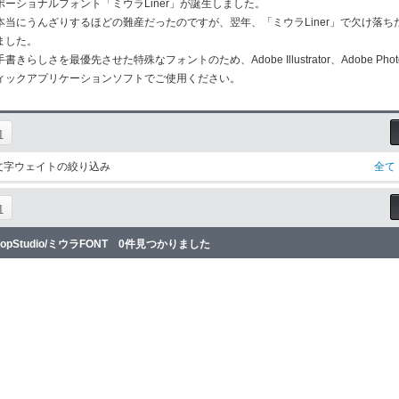
ポーショナルフォント「ミウラLiner」が誕生しました。
本当にうんざりするほどの難産だったのですが、翌年、「ミウラLiner」で欠け落ちた
ました。
手書きらしさを最優先させた特殊なフォントのため、Adobe Illustrator、Adobe 
ィックアプリケーションソフトでご使用ください。
1
文字ウェイトの絞り込み
全て
1
opStudio/ミウラFONT 0件見つかりました