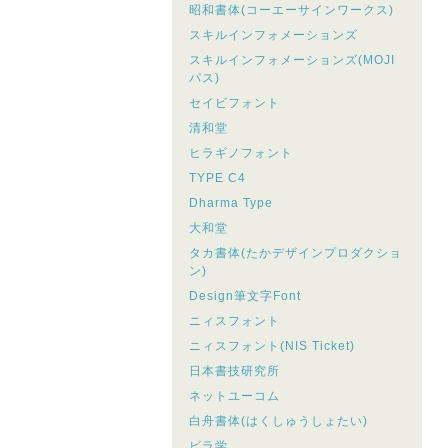
昭和書体(コーエーサインワークス)
スキルインフォメーションズ
スキルインフォメーションズ(MOJI
パス)
セイビフォント
清和堂
ヒラギノフォント
TYPE C4
Dharma Type
大和堂
タカ書体(たかデザインプロダクショ
ン)
Design筆文字Font
ニィスフォント
ニィスフォント(NIS Ticket)
日本書技研究所
ネットユーコム
白舟書体(はくしゅうしょたい)
ビラ学