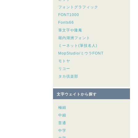
フォントグラフィック
FONT1000
Fonts66
筆文字や隆庵
堀内湖洲フォント
ミーネット(筆技名人)
MopStudio/ミウラFONT
モトヤ
リコー
タカ倶楽部
文字ウェイトから探す
極細
中細
普通
中字