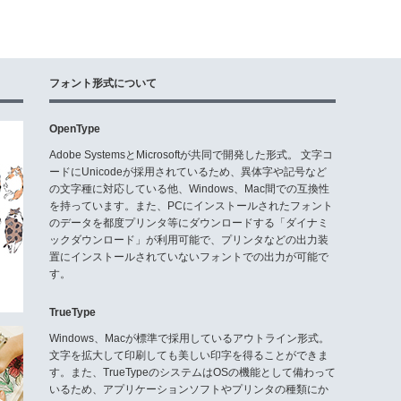
フォント形式について
OpenType
Adobe SystemsとMicrosoftが共同で開発した形式。 文字コ
ードにUnicodeが採用されているため、異体字や記号など
の文字種に対応している他、Windows、Mac間での互換性
を持っています。また、PCにインストールされたフォント
のデータを都度プリンタ等にダウンロードする「ダイナミ
ックダウンロード」が利用可能で、プリンタなどの出力装
置にインストールされていないフォントでの出力が可能で
す。
TrueType
Windows、Macが標準で採用しているアウトライン形式。
文字を拡大して印刷しても美しい印字を得ることができま
す。また、TrueTypeのシステムはOSの機能として備わって
いるため、アプリケーションソフトやプリンタの種類にか