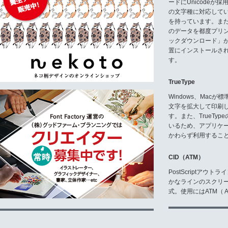
ードにUnicode
の文字種に対応している
を持っています。ま
のデータを都度プリ
ックダウンロード」
置にインストールさ
す。
TrueType
Windows、Mac
文字を拡大して印刷
す。また、TrueTy
いるため、アプリケ
かわらず利用するこ
CID（ATM）
PostScriptア
かなラインのスクリ
式。使用にはATM（ Ad