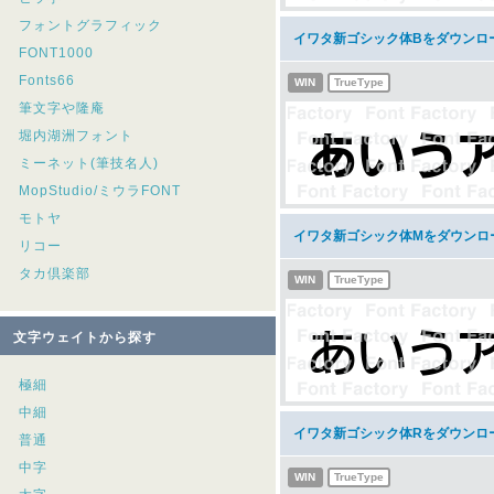
フォントグラフィック
イワタ新ゴシック体Bをダウンロ
FONT1000
Fonts66
WIN
TrueType
筆文字や隆庵
堀内湖洲フォント
ミーネット(筆技名人)
MopStudio/ミウラFONT
モトヤ
イワタ新ゴシック体Mをダウンロ
リコー
タカ倶楽部
WIN
TrueType
文字ウェイトから探す
極細
中細
イワタ新ゴシック体Rをダウンロ
普通
中字
WIN
TrueType