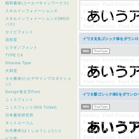
昭和書体(コーエーサインワークス)
スキルインフォメーションズ
スキルインフォメーションズ(MOJI
パス)
セイビフォント
イワタ太丸ゴシック体をダウンロ
清和堂
ヒラギノフォント
WIN
TrueType
TYPE C4
Dharma Type
大和堂
タカ書体(たかデザインプロダクショ
ン)
Design筆文字Font
イワタ新ゴシック体Eをダウンロ
ニィスフォント
WIN
TrueType
ニィスフォント(NIS Ticket)
日本書技研究所
ネットユーコム
白舟書体(はくしゅうしょたい)
ビラ学