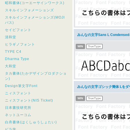
昭和書体(コーエーサインワークス)
スキルインフォメーションズ
スキルインフォメーションズ(MOJI
パス)
セイビフォント
みんなの文字Sans L Condens
清和堂
ヒラギノフォント
WIN
TrueType
TYPE C4
Dharma Type
大和堂
タカ書体(たかデザインプロダクショ
ン)
Design筆文字Font
みんなの文字ゴシック簡体 Lをダ
ニィスフォント
WIN
TrueType
ニィスフォント(NIS Ticket)
日本書技研究所
ネットユーコム
白舟書体(はくしゅうしょたい)
ビラ学