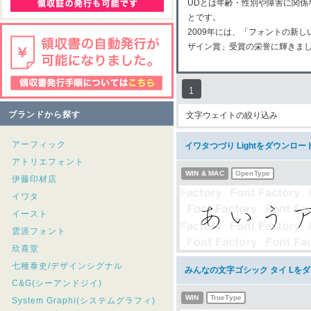
UDとは年齢・性別や障害に関
とです。
2009年には、「フォントの新
ザイン賞」受賞の栄誉に輝きま
1
ブランドから探す
文字ウェイトの絞り込み
アーフィック
イワタつづり Lightをダウンロー
アトリエフォント
WIN & MAC
OpenType
伊藤印材店
イワタ
イースト
雲涯フォント
欣喜堂
七種泰史/デザインシグナル
みんなの文字ゴシック タイ Lを
C&G(シーアンドジイ)
WIN
TrueType
System Graphi(システムグラフィ)