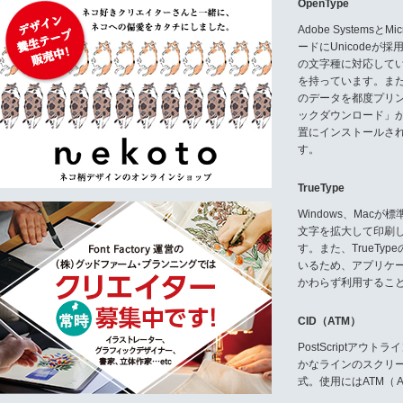
OpenType
Adobe Systemsと
ードにUnicode
の文字種に対応している
を持っています。ま
のデータを都度プリ
ックダウンロード」
置にインストールさ
す。
TrueType
Windows、Mac
文字を拡大して印刷
す。また、TrueTy
いるため、アプリケ
かわらず利用するこ
CID（ATM）
PostScriptア
かなラインのスクリ
式。使用にはATM（ Ad