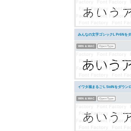
みんなの文字ゴシックL Pr6Nを
WIN & MAC
OpenType
イワタ福まるご L StdNをダウン
WIN & MAC
OpenType