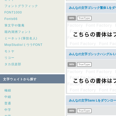
フォントグラフィック
みんなの文字ゴシック繁体 Lをダ
FONT1000
WIN
TrueType
Fonts66
筆文字や隆庵
堀内湖洲フォント
ミーネット(筆技名人)
MopStudio/ミウラFONT
モトヤ
みんなの文字ゴシックハングル 
リコー
タカ倶楽部
WIN
TrueType
文字ウェイトから探す
極細
中細
みんなの文字Sans Lをダウンロ
普通
中字
WIN
TrueType