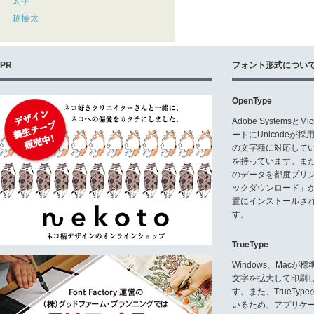
太字
超極太
PR
フォント形式につい
OpenType
Adobe Systemsと
ードにUnicode
の文字種に対応している
を持っています。ま
のデータを都度プリ
ックダウンロード」
置にインストールさ
す。
TrueType
Windows、Mac
文字を拡大して印刷
す。また、TrueTy
いるため、アプリケ