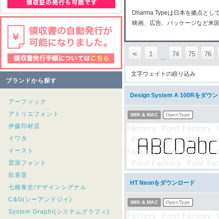
Dharma Typeは日本を拠
映画、広告、パッケージなど米
<
1
74
75
76
...
文字ウェイトの絞り込み
ブランドから探す
Design System A 100Rをダ
アーフィック
アトリエフォント
WIN & MAC
OpenType
伊藤印材店
イワタ
イースト
雲涯フォント
欣喜堂
HT Neonをダウンロード
七種泰史/デザインシグナル
C&G(シーアンドジイ)
WIN & MAC
OpenType
System Graphi(システムグラフィ)