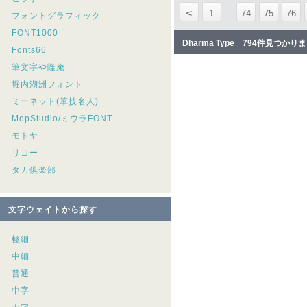
<
1
74
75
76
フォントグラフィック
...
FONT1000
Dharma Type 794件見つかり
Fonts66
筆文字や隆庵
堀内湖洲フォント
ミーネット(筆技名人)
MopStudio/ミウラFONT
モトヤ
リコー
タカ倶楽部
文字ウェイトから探す
極細
中細
普通
中字