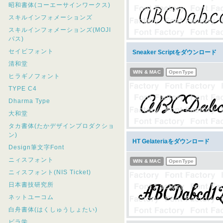
昭和書体(コーエーサインワークス)
スキルインフォメーションズ
スキルインフォメーションズ(MOJI
パス)
セイビフォント
Sneaker Scriptをダウンロード
清和堂
WIN & MAC
OpenType
ヒラギノフォント
TYPE C4
Dharma Type
大和堂
タカ書体(たかデザインプロダクショ
ン)
HT Gelateriaをダウンロード
Design筆文字Font
ニィスフォント
WIN & MAC
OpenType
ニィスフォント(NIS Ticket)
日本書技研究所
ネットユーコム
白舟書体(はくしゅうしょたい)
ビラ学