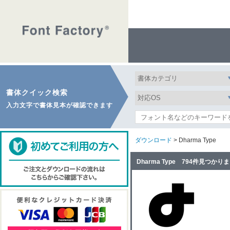
書体クイック検索
入力文字で書体見本が確認できます
ダウンロード
> Dharma Type
Dharma Type 794件見つかり