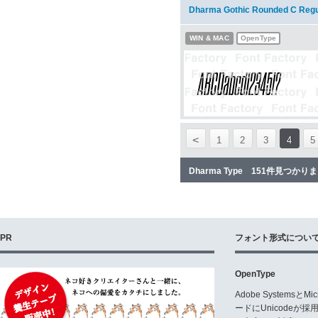
Dharma Gothic Rounded C Re
WIN & MAC
OpenType
<
1
2
3
4
5
Dharma Type 151件見つかり
PR
フォント形式につい
OpenType
Adobe Systemsと
ードにUnicode