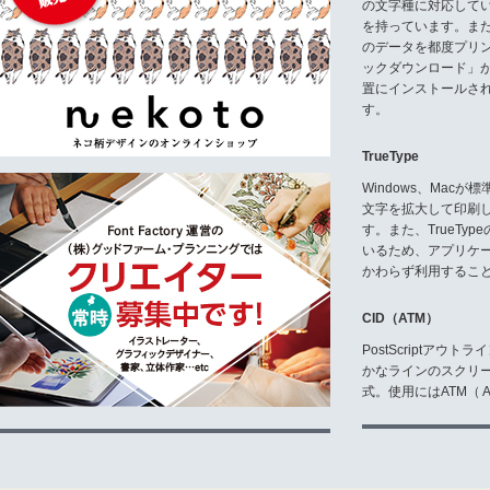
の文字種に対応している
を持っています。ま
のデータを都度プリ
ックダウンロード」
置にインストールさ
す。
TrueType
Windows、Mac
文字を拡大して印刷
す。また、TrueTy
いるため、アプリケ
かわらず利用するこ
CID（ATM）
PostScriptア
かなラインのスクリ
式。使用にはATM（ Ad