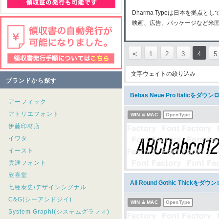
Dharma Typeは日本を拠
映画、広告、パッケージなど米
<
1
2
3
4
5
文字ウェイトの絞り込み
ブランドから探す
Bebas Neue Pro Italicをダウ
アーフィック
アトリエフォント
WIN & MAC
OpenType
伊藤印材店
イワタ
イースト
雲涯フォント
欣喜堂
All Round Gothic Thickをダ
七種泰史/デザインシグナル
C&G(シーアンドジイ)
WIN & MAC
OpenType
System Graphi(システムグラフィ)