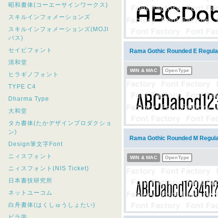
昭和書体(コーエーサインワークス)
スキルインフォメーションズ
スキルインフォメーションズ(MOJI
パス)
セイビフォント
Rama Gothic Rounded E Re
清和堂
WIN & MAC
OpenType
ヒラギノフォント
TYPE C4
Dharma Type
大和堂
タカ書体(たかデザインプロダクショ
ン)
Rama Gothic Rounded M Re
Design筆文字Font
ニィスフォント
WIN & MAC
OpenType
ニィスフォント(NIS Ticket)
日本書技研究所
ネットユーコム
白舟書体(はくしゅうしょたい)
ビラ学