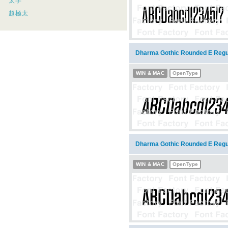
太字
超極太
Dharma Gothic Rounded E Re
WIN & MAC
OpenType
Dharma Gothic Rounded E 
WIN & MAC
OpenType