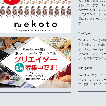
の文字種に対応している
を持っています。ま
のデータを都度プリ
ックダウンロード」
置にインストールさ
す。
TrueType
Windows、Mac
文字を拡大して印刷
す。また、TrueTy
いるため、アプリケ
かわらず利用するこ
CID（ATM）
PostScriptア
かなラインのスクリ
式。使用にはATM（ Ad