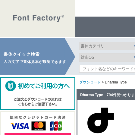
書体クイック検索
入力文字で書体見本が確認できます
ダウンロード
> Dharma Type
Dharma Type 794件見つかり