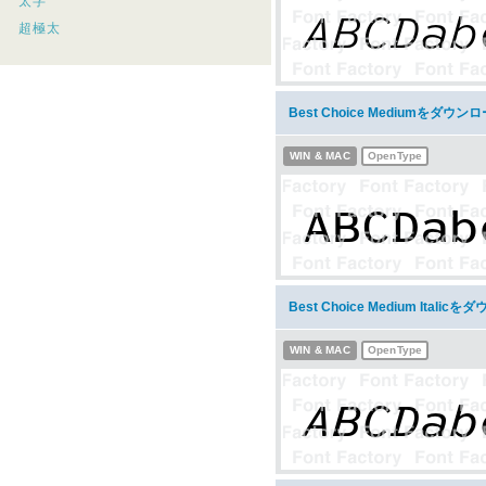
太字
超極太
Best Choice Mediumをダウン
WIN & MAC
OpenType
Best Choice Medium Italic
WIN & MAC
OpenType