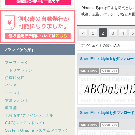
Dharma Typeは日本を拠
映画、広告、パッケージなど米
<
1
2
3
4
5
文字ウェイトの絞り込み
ブランドから探す
Short Films Light Itをダウンロ
アーフィック
アトリエフォント
WIN & MAC
OpenType
伊藤印材店
イワタ
イースト
雲涯フォント
欣喜堂
Short Films Lightをダウンロード
七種泰史/デザインシグナル
C&G(シーアンドジイ)
WIN & MAC
OpenType
System Graphi(システムグラフィ)