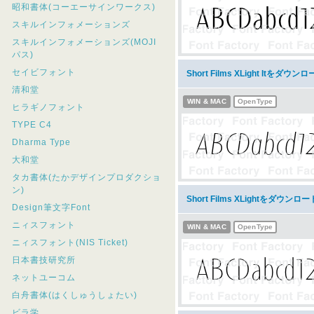
昭和書体(コーエーサインワークス)
スキルインフォメーションズ
スキルインフォメーションズ(MOJI
パス)
セイビフォント
Short Films XLight Itをダウン
清和堂
WIN & MAC
OpenType
ヒラギノフォント
TYPE C4
Dharma Type
大和堂
タカ書体(たかデザインプロダクショ
ン)
Short Films XLightをダウンロー
Design筆文字Font
ニィスフォント
WIN & MAC
OpenType
ニィスフォント(NIS Ticket)
日本書技研究所
ネットユーコム
白舟書体(はくしゅうしょたい)
ビラ学