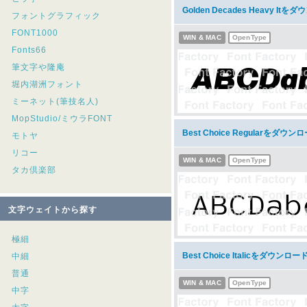
Golden Decades Heavy It
フォントグラフィック
FONT1000
WIN & MAC
OpenType
Fonts66
筆文字や隆庵
堀内湖洲フォント
ミーネット(筆技名人)
MopStudio/ミウラFONT
Best Choice Regularをダウン
モトヤ
リコー
WIN & MAC
OpenType
タカ倶楽部
文字ウェイトから探す
極細
Best Choice Italicをダウンロー
中細
普通
WIN & MAC
OpenType
中字