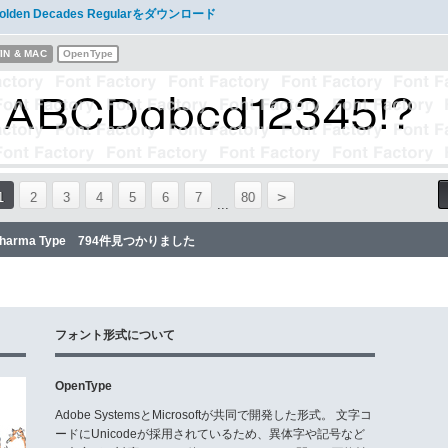
olden Decades Regularをダウンロード
IN & MAC
OpenType
>
1
2
3
4
5
6
7
80
...
harma Type 794件見つかりました
フォント形式について
OpenType
Adobe SystemsとMicrosoftが共同で開発した形式。 文字コ
ードにUnicodeが採用されているため、異体字や記号など