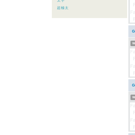
太字
超極太
G
W
G
W