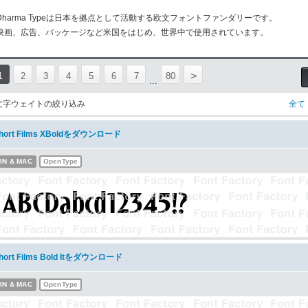
Dharma Typeは日本を拠点として活動する欧文フォントファンダリーです。
映画、広告、パッケージなど米国をはじめ、世界中で使用されています。
>
1
2
3
4
5
6
7
80
...
文字ウェイトの絞り込み
全て
hort Films XBoldをダウンロード
IN & MAC
OpenType
hort Films Bold Itをダウンロード
IN & MAC
OpenType