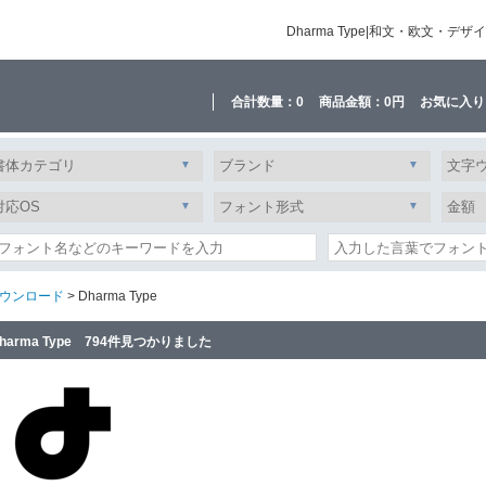
Dharma Type|和文・欧文
合計数量：
0
商品金額：
0円
お気に入り
ウンロード
> Dharma Type
harma Type 794件見つかりました