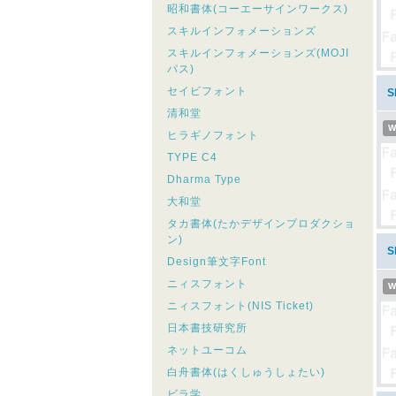
昭和書体(コーエーサインワークス)
スキルインフォメーションズ
スキルインフォメーションズ(MOJI
パス)
セイビフォント
S
清和堂
W
ヒラギノフォント
TYPE C4
Dharma Type
大和堂
タカ書体(たかデザインプロダクショ
ン)
S
Design筆文字Font
ニィスフォント
W
ニィスフォント(NIS Ticket)
日本書技研究所
ネットユーコム
白舟書体(はくしゅうしょたい)
ビラ学