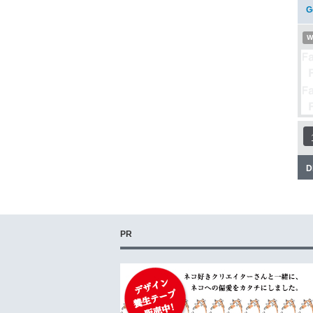
G
W
D
PR