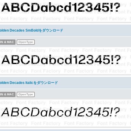
olden Decades SmBoldをダウンロード
IN & MAC
OpenType
olden Decades Italicをダウンロード
IN & MAC
OpenType