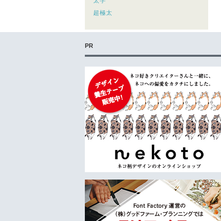
太字
超極太
PR