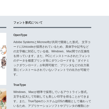
フォント形式について
OpenType
Adobe SystemsとMicrosoftが共同で開発した形式。 文字コ
ードにUnicodeが採用されているため、異体字や記号など
の文字種に対応している他、Windows、Mac間での互換性
を持っています。また、PCにインストールされたフォント
のデータを都度プリンタ等にダウンロードする「ダイナミ
ックダウンロード」が利用可能で、プリンタなどの出力装
置にインストールされていないフォントでの出力が可能で
す。
TrueType
Windows、Macが標準で採用しているアウトライン形式。
文字を拡大して印刷しても美しい印字を得ることができま
す。また、TrueTypeのシステムはOSの機能として備わって
いるため、アプリケーションソフトやプリンタの種類にか