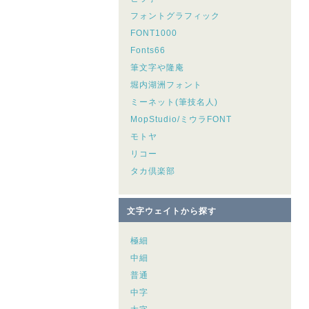
フォントグラフィック
FONT1000
Fonts66
筆文字や隆庵
堀内湖洲フォント
ミーネット(筆技名人)
MopStudio/ミウラFONT
モトヤ
リコー
タカ倶楽部
文字ウェイトから探す
極細
中細
普通
中字