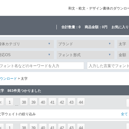
和文・欧文・デザイン書体のダウンロード販
合計数量：
0
商品金額：
0円
お気に入り
ウンロード
> 太字
太字 863件見つかりました
<
1
38
39
40
41
42
43
44
...
文字ウェイトの絞り込み
全て
<
1
38
39
40
41
42
43
44