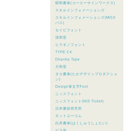
昭和書体(コーエーサインワークス)
スキルインフォメーションズ
スキルインフォメーションズ(MOJI
パス)
セイビフォント
清和堂
ヒラギノフォント
TYPE C4
Dharma Type
大和堂
タカ書体(たかデザインプロダクショ
ン)
Design筆文字Font
ニィスフォント
ニィスフォント(NIS Ticket)
日本書技研究所
ネットユーコム
白舟書体(はくしゅうしょたい)
ビラ学