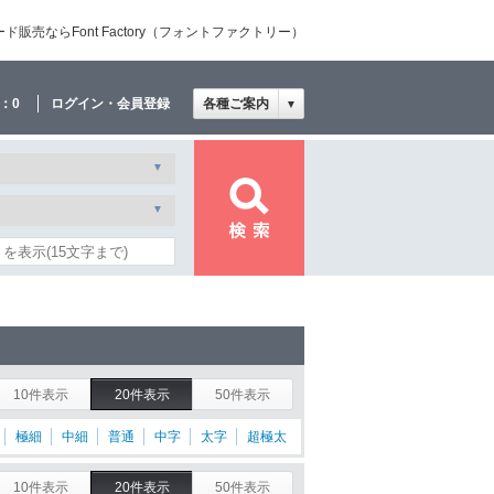
売ならFont Factory（フォントファクトリー）
：
0
ログイン・会員登録
各種ご案内
▼
10件表示
20件表示
50件表示
極細
中細
普通
中字
太字
超極太
10件表示
20件表示
50件表示